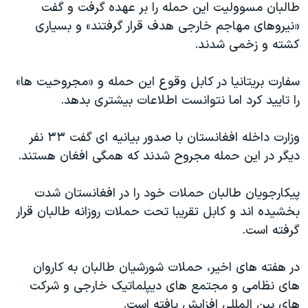
اسرائیل در جنگ
طالبان مسوولیت این حمله را بر عهده گرفت و گفت
«نیروهای مهاجم خارجی هدف قرار گرفتند» و بسیاری
نرگس محمدی برنده جایزه نوبل صلح
کشته و زخمی شدند.
همایش محافظه‌کاران آمریکا «سی‌پک»
صفحه‌های ویژه
سفارت بریتانیا در کابل وقوع این حمله و «مجروحیت ها»
را تایید کرد اما نتوانست اطلاعات بیشتری بدهد.
سفر پرزیدنت ترامپ به چین
وزارت داخله افغانستان با صدور بیانیه ای گفت ۳۳ نفر
دیگر در این حمله مجروح شدند که همگی افغان هستند.
پیکارجویان طالبان حملات خود را در افغانستان شدت
بخشیده اند و کابل تقریبا تحت حملات روزانه طالبان قرار
گرفته است.
در هفته های اخیر، حملات شورشیان طالبان به کاروان
های نظامی و مجتمع های دیپلماتیک خارجی و شرکت
های بین المللی افزایش یافته است.