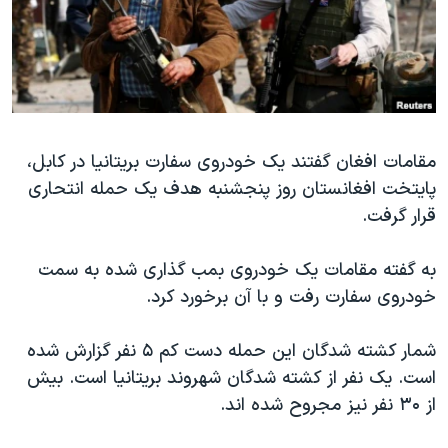
دنبال کنید
مستندها
فرهنگ و زندگی
حقوق شهروندی
انتخابات ریاست جمهوری آمریکا ۲۰۲۴
اقتصادی
حمله جمهوری اسلامی به اسرائیل
رمز مهسا
علم و فناوری
زبانهای مختلف
مقامات افغان گفتند یک خودروی سفارت بریتانیا در کابل،
اسرائیل در جنگ
ورزش زنان در ایران
پایتخت افغانستان روز پنجشنبه هدف یک حمله انتحاری
گالری عکس
اعتراضات زن، زندگی، آزادی
قرار گرفت.
آرشیو پخش زنده
مجموعه مستندهای دادخواهی
به گفته مقامات یک خودروی بمب گذاری شده به سمت
تریبونال مردمی آبان ۹۸
خودروی سفارت رفت و با آن برخورد کرد.
دادگاه حمید نوری
چهل سال گروگان‌گیری
شمار کشته شدگان این حمله دست کم ۵ نفر گزارش شده
است. یک نفر از کشته شدگان شهروند بریتانیا است. بیش
قانون شفافیت دارائی کادر رهبری ایران
از ۳۰ نفر نیز مجروح شده اند.
اعتراضات مردمی آبان ۹۸