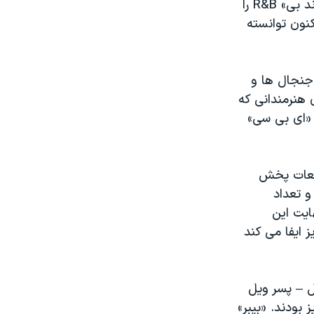
دو جایزه از جمله جایزه محبوب ترین خواننده مرد سال در رشته موسیقی «آر اند بی» R&B را
نون توانسته
 جنجال ها و
 هنرمندانی که
 «ای بی سی»
دفعات پخش
و تعداد
ایت این
ایفا می کند
وجوان، «ویلو اسمیت» Willow Smith خردسال – پسر ویل
بودند. «بیبر»