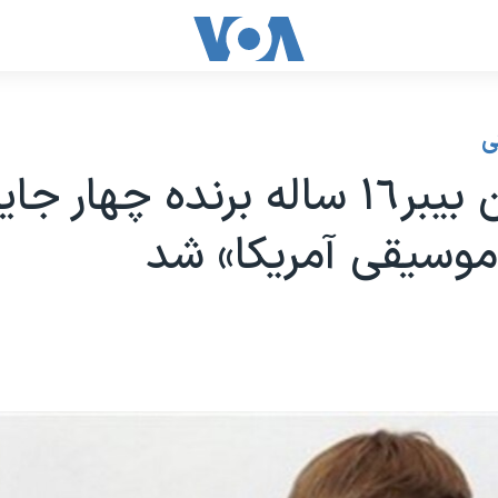
ی
جاستین بیبر١٦ ساله برنده چهار جا
موسیقی آمریکا» شد