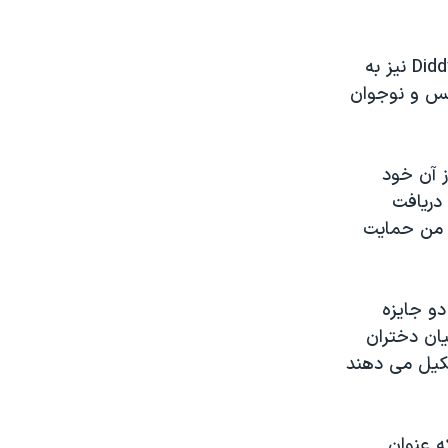
در بخش های دیگربرنامه علاوه بر «کارلوس سانتانا»، «بام جووی» و «دیدی» Diddy نیز به
نفس و نوجوان
ز آن خود
دریافت
ز من حمایت
و جایزه
ان دختران
شکیل می دهند
ه عنوان