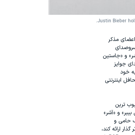
Justin Bieber ho
اعضای مذکر
سروصدای
اما امسال این «آشر» و «جاستین
 اهدای جوایز
ه خود
فل اینترنتی
بوب ترین
یبر» و «آشر»
آشر» که از سال ٢٠٠٨ درنقش یک حامی و
ذار ارائه کند،