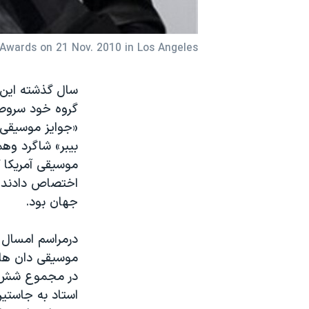
نرگس محمدی برنده جایزه نوبل صلح
همایش محافظه‌کاران آمریکا «سی‌پک»
Awards on 21 Nov. 2010 in Los Angeles.
صفحه‌های ویژه
سال گذشته این 
سفر پرزیدنت ترامپ به چین
گروه خود سروصد
موسیقی آمریکا 
اختصاص دادند. 
جهان بود.
درمراسم امسال 
موسیقی دان های
استاد به جاستین