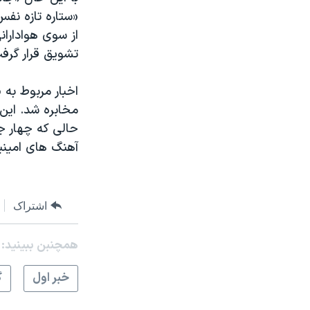
«ستاره تازه نف
از سوی هواداران
تشویق قرار گرفت
اخبار مربوط به 
مخابره شد. این
حالی که چهار ج
آهنگ های امینیم
اشتراک
همچنبن ببینید:
خبر اول
گ