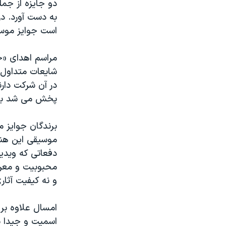
به دست آورد. د
است جوایز موسیق
مراسم اهدای «ج
شایعات متداول 
در آن شرکت دار
پخش می شد با 
برندگان جوایز 
موسیقی این هنر
دفعاتی که ویدی
محبوبیت و معرو
و نه کیفیت آثار
اسمیت و جیدا پی