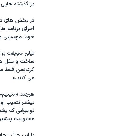
در گذشته هایی 
اجرای برنامه ها
خود، موسیقی و ژ
تیلور سویفت برا
ساخت و مثل همی
کرد:«من فقط می
می کنند.»
هرچند «امینیم»
بیشتر نصیب او 
نوجوانی که پشت
محبوبیت پیشین 
با این حال «جاس