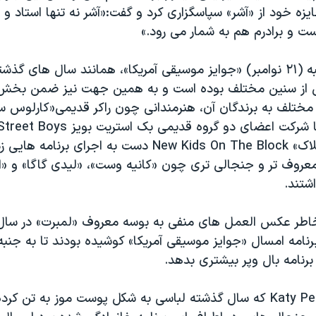
زه خود از «آشر» سپاسگزاری کرد و گفت:«آشر نه تنها استاد و
ت و برادرم هم به شمار می رود.»
برنامه روز یکشنبه (٢١ نوامبر) «جوایز موسیقی آمریکا»، همانند سال های گ
ی از سنین مختلف بوده است و به همین جهت نیز ضمن بخش
مختلف به برندگان آن، هنرمندانی چون راکر قدیمی«کارلوس سان
«نیوکیدز آن د بلاک» New Kids On The Block دست به اجرای برنا
عروف تر و جنجالی تری چون «کانیه وست»، «لیدی گاگا» و «ام
شتند.
خاطر عکس العمل های منفی به بوسه معروف «لمبرت» در سال
رنامه امسال «جوایز موسیقی آمریکا» کوشیده بودند تا به جنب
برنامه بال وپر بیشتری بدهد.
«کیتی پری» Katy Perry که سال گذشته لباسی به شکل پوست موز به تن 