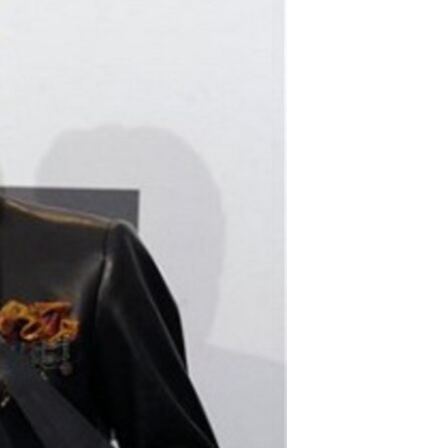
مستندها
فرهنگ و زندگی
حقوق شهروندی
انتخابات ریاست جمهوری آمریکا ۲۰۲۴
اقتصادی
حمله جمهوری اسلامی به اسرائیل
رمز مهسا
علم و فناوری
اسرائیل در جنگ
ورزش زنان در ایران
گالری عکس
اعتراضات زن، زندگی، آزادی
آرشیو پخش زنده
مجموعه مستندهای دادخواهی
تریبونال مردمی آبان ۹۸
دادگاه حمید نوری
چهل سال گروگان‌گیری
قانون شفافیت دارائی کادر رهبری ایران
اعتراضات مردمی آبان ۹۸
اسرائیل در جنگ