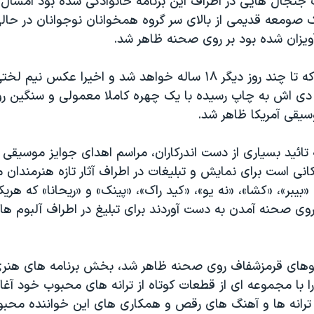
 جنجال هایی در اطراف این برنامه خانوادگی شده بود امسال 
ک صومعه قدیمی از بالای سر گروه همخوانان نوجوانان در حالی
آویزان شده بود بر روی صحنه ظاهر شد.
مایلی سایروس که تا چند روز دیگر ١٨ ساله خواهد شد و اخیرا عکس نی
دی اش به چاپ رسیده با یک چهره کاملا معمولی و سنگین 
سیقی آمریکا ظاهر شد.
 تائید بسیاری از دست اندرکاران، مراسم اهدای جوایز موسیقی آ
انی است برای نمایش و تبلیغات در اطراف آثار تازه هنرمندان م
بیبر»، «کشا»، «نه یو»، «کید راک»، «پینک» و «ریحانا» که هری
روی صحنه آمدن به دست آوردند برای تبلیغ در اطراف آلبوم ها
 موهای قرمزشفاف روی صحنه ظاهر شد، بخش برنامه های هنری
ا با مجموعه ای از قطعات کوتاه از ترانه های محبوب خود آغاز
 ترانه ها و آهنگ های رقص و همکاری های این خواننده محبوب