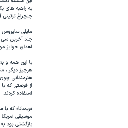
این مسئله باعث
به راهبه های ی
چلچراغ تزئینی 
جلد آخرین سی 
اهدای جوایز مو
با این همه و به
هرچیز دیگر ، مک
هنرمندانی چون «
از فرصتی که با 
استفاده کردند.
«ریحانا» که با
موسیقی آمریکا ر
بازگشتی بود به