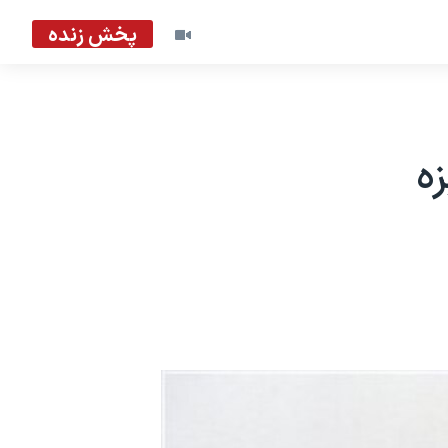
پخش زنده
یزه