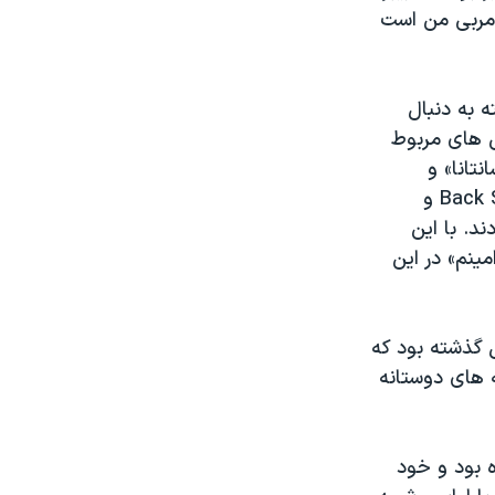
 مربی من است
ذشته به دنبال
 های مربوط
تانا» و
ارکستر تازه ای با شرکت اعضای دو گروه قدیمی بک استریت بویز Back Street Boys و
مه هایی زدند. با این
ینم» در این
 گذشته بود که
ه های دوستانه
کرده بود و خود