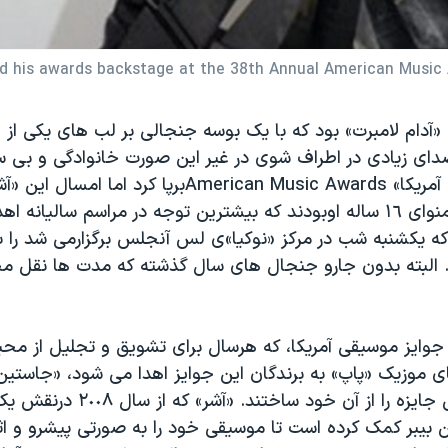
ld his awards backstage at the 38th Annual American Music 
«آدام لامبرت» بود که با یک بوسه جنجالی بر لب های یکی از 
ای زیادی در اطراف شوی در غیر این صورت خانوادگی و بی 
«جوایز موسیقی آمریکا» American Music Awardsبرپا کرد 
بیبر» شاگرد وهمنوای ١٦ ساله اوبودند که بیشترین توجه در مراسم سالیانه
که یکشنبه شب در مرکز «نوکیا»ی لس آنجلس برگزارمی شد را ب
البته بدون جارو جنجال های سال گذشته که مدت ها نقل محا
جوایز موسیقی آمریکا، که هرسال برای تشویق و تجلیل از مح
 موزیک «پاپ» به برندگان این جوایز اهدا می شود، «جاستین ب
در مجموع شش جایزه را از آن خود ساختند. «
 بیبر کمک کرده است تا موسیقی خود را به صورتی پیشرو و اثر گ