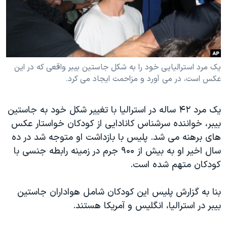
دنبال کنید
مستندها
فرهنگ و زندگی
حقوق شهروندی
انتخابات ریاست جمهوری آمریکا ۲۰۲۴
اقتصادی
حمله جمهوری اسلامی به اسرائیل
رمز مهسا
علم و فناوری
یک مرد استرالیایی خود را به شکل جاستین بیبر واقعی که در این
زبانهای مختلف
عکس است، در می آورد و مزاحمت ایجاد می کرد.
اسرائیل در جنگ
ورزش زنان در ایران
گالری عکس
اعتراضات زن، زندگی، آزادی
یک مرد ۴۲ ساله در استرالیا با تغییر شکل خود به جاستین
آرشیو پخش زنده
مجموعه مستندهای دادخواهی
بیبر، خواننده سرشناس کانادایی از کودکان خواستار عکس
های برهنه می شد. پلیس با بازداشت او متوجه شد در ده
تریبونال مردمی آبان ۹۸
سال اخیر او به بیش از ۹۰۰ جرم در زمینه رابطه جنسی با
دادگاه حمید نوری
کودکان متهم شده است.
چهل سال گروگان‌گیری
بنا به گزارش پلیس این کودکان شامل هواداران جاستین
قانون شفافیت دارائی کادر رهبری ایران
بیبر در استرالیا، انگلیس و آمریکا هستند.
اعتراضات مردمی آبان ۹۸