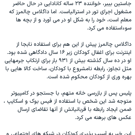
اسرائیل در جنگ
جاستین بیبر، خواننده ۲۳ ساله کانادایی در حال حاضر
مشغول اجرای تور در استرالیاست. اما داگلاس چالمرز که
نرگس محمدی برنده جایزه نوبل صلح
معلم است، خود را به شکل او در می آورد و از بچه ها
همایش محافظه‌کاران آمریکا «سی‌پک»
سوءاستفاده می کرد.
صفحه‌های ویژه
داگلاس چالمرز پیش از این هم برای استفاده نابجا از
سفر پرزیدنت ترامپ به چین
اینترنت برای اغفال کودکان زیر ۱۶ سال دادگاهی شده بود.
او در ده سال گذشته بیش از ۹۳۱ بار برای ارتکاب جرمهایی
مثل تجاوز، رابطه نامشروع با کودکان، ساخت کالا هایی با
بهره وری از کودکان محکوم شده است.
پلیس پس از بازرسی خانه متهم، با جستجو در کامپیوتر
متوجه شد این شخص با استفاده از فیس بوک و اسکایپ ،
ضمن ایجاد رابطه با قربانیانش از آنها تقاضای ارسال
عکس های برهنه می کرد.
این خبر به آسیب پذیری کودکان در شبکه های اجتماعی و