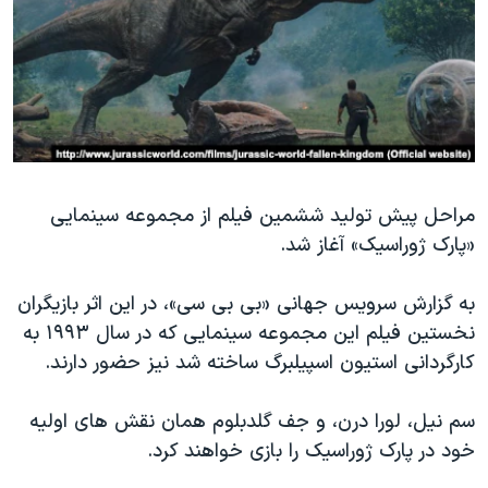
دنبال کنید
مستندها
فرهنگ و زندگی
حقوق شهروندی
انتخابات ریاست جمهوری آمریکا ۲۰۲۴
اقتصادی
حمله جمهوری اسلامی به اسرائیل
رمز مهسا
علم و فناوری
زبانهای مختلف
اسرائیل در جنگ
ورزش زنان در ایران
مراحل پیش تولید ششمین فیلم از مجموعه سینمایی
گالری عکس
اعتراضات زن، زندگی، آزادی
«پارک ژوراسیک» آغاز شد.
آرشیو پخش زنده
مجموعه مستندهای دادخواهی
تریبونال مردمی آبان ۹۸
به گزارش سرویس جهانی «بی بی سی»، در این اثر بازیگران
نخستین فیلم این مجموعه سینمایی که در سال ۱۹۹۳ به
دادگاه حمید نوری
کارگردانی استیون اسپیلبرگ ساخته شد نیز حضور دارند.
چهل سال گروگان‌گیری
قانون شفافیت دارائی کادر رهبری ایران
سم نیل، لورا درن، و جف گلدبلوم همان نقش های اولیه
خود در پارک ژوراسیک را بازی خواهند کرد.
اعتراضات مردمی آبان ۹۸