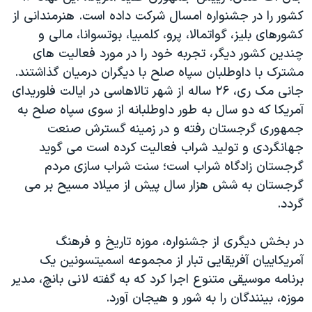
کشور را در جشنواره امسال شرکت داده است. هنرمندانی از
کشورهای بليز، گواتمالا، پرو، کلمبيا، بوتسوانا، مالی و
چندين کشور ديگر، تجربه خود را در مورد فعاليت های
مشترک با داوطلبان سپاه صلح با ديگران درمیان گذاشتند.
جانی مک ری، ۲۶ ساله از شهر تالاهاسی در ايالت فلوريدای
آمريکا که دو سال به طور داوطلبانه از سوی سپاه صلح به
جمهوری گرجستان رفته و در زمينه گسترش صنعت
جهانگردی و توليد شراب فعاليت کرده است می گوید
گرجستان زادگاه شراب است؛ سنت شراب سازی مردم
گرجستان به شش هزار سال پيش از ميلاد مسيح بر می
گردد.
در بخش ديگری از جشنواره، موزه تاريخ و فرهنگ
آمريکاييان آفريقايی تبار از مجموعه اسميتسونين يک
برنامه موسيقی متنوع اجرا کرد که به گفته لانی بانچ، مدير
موزه، بينندگان را به شور و هيجان آورد.