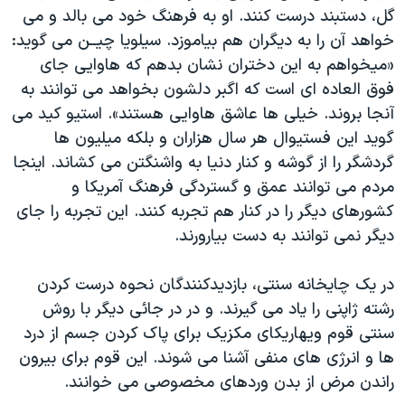
گل، دستبند درست کنند. او به فرهنگ خود می بالد و می
خواهد آن را به ديگران هم بياموزد. سيلويا چيــن می گويد:
«میخواهم به اين دختران نشان بدهم که هاوايی جای
فوق العاده ای است که اگبر دلشون بخواهد می توانند به
آنجا بروند. خيلی ها عاشق هاوايی هستند». استيو کيد می
گويد اين فستيوال هر سال هزاران و بلکه ميليون ها
گردشگر را از گوشه و کنار دنيا به واشنگتن می کشاند. اينجا
مردم می توانند عمق و گستردگی فرهنگ آمريکا و
کشورهای ديگر را در کنار هم تجربه کنند. اين تجربه را جای
ديگر نمی توانند به دست بيارورند.
در یک چايخانه سنتی، بازديدکنندگان نحوه درست کردن
رشته ژاپنی را ياد می گيرند. و در در جائی دیگر با روش
سنتی قوم ويهاريکای مکزيک برای پاک کردن جسم از درد
ها و انرژی های منفی آشنا می شوند. اين قوم برای بيرون
راندن مرض از بدن وردهای مخصوصی می خوانند.