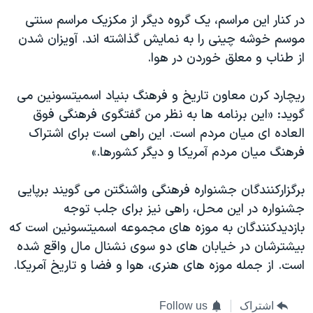
در کنار اين مراسم، يک گروه ديگر از مکزيک مراسم سنتی
موسم خوشه چينی را به نمايش گذاشته اند. آويزان شدن
از طناب و معلق خوردن در هوا.
ريچارد کرن معاون تاريخ و فرهنگ بنياد اسميتسونين می
گويد: «اين برنامه ها به نظر من گفتگوی فرهنگی فوق
العاده ای ميان مردم است. اين راهی است برای اشتراک
فرهنگ ميان مردم آمريکا و ديگر کشورها.»
برگزارکنندگان جشنواره فرهنگی واشنگتن می گويند برپايی
جشنواره در اين محل، راهی نيز برای جلب توجه
بازديدکنندگان به موزه های مجموعه اسميتسونين است که
بيشترشان در خيابان های دو سوی نشنال مال واقع شده
است. از جمله موزه های هنری، هوا و فضا و تاريخ آمريکا.
اشتراک
Follow us