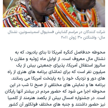
دنبال کنید
مستندها
فرهنگ و زندگی
حقوق شهروندی
انتخابات ریاست جمهوری آمریکا ۲۰۲۴
اقتصادی
حمله جمهوری اسلامی به اسرائیل
رمز مهسا
علم و فناوری
شرکت کنندگان در مراسم گشایش فستیوال اسمیتسونین، نشنال
زبانهای مختلف
مال- واشنگتن ۳۰ ژوئن ۲۰۱۱
اسرائیل در جنگ
ورزش زنان در ایران
گالری عکس
اعتراضات زن، زندگی، آزادی
محوطه حدفاصل کنگره آمريکا تا بنای يادبود، که به
آرشیو پخش زنده
مجموعه مستندهای دادخواهی
نشنال مال معروف است، از اوايل ماه ژوئيه و مقارن با
سالروز استقلال آمريکا، پذيرای جمعيتی بيش از يک
تریبونال مردمی آبان ۹۸
ميليون نفر است که برای تماشای برنامه های هنری از راه
دادگاه حمید نوری
های دور و نزديک خود را به پايتخت آمريکا می رسانند.
چهل سال گروگان‌گیری
برنامه ها و نمايش های مختلفی از صبح تا شب در اين
محوطه اجرا می شود که حضور مردم در بيشتر آنها رايگان
قانون شفافیت دارائی کادر رهبری ایران
است. در جشنواره امسال بيش از يکصد هنرمند از کلمبيا
اعتراضات مردمی آبان ۹۸
نيز حضور داشتند و جنبه های مختلف فولکلور آن کشور