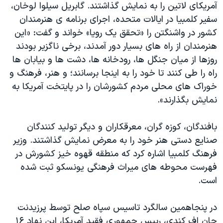
اسرائیل در جنگ
آمريکای لاتين را به نمايش گذاشتند. گابريل سيلوا لوخان،
سفير کلمبيا در ايالات متحده، اجرای برنامه ی هنرمندان
نرگس محمدی برنده جایزه نوبل صلح
کشور در واشنگتن را «تحقق يک رويا» خواند و گفت: «اين
همایش محافظه‌کاران آمریکا «سی‌پک»
هنرمندان از راه های بسيار دور آمدند، برخی ناگزير بودند
صفحه‌های ویژه
روزها از ميان جنگل ها، رودخانه ها، دشت ها و بيابان ها
راه را طی کنند تا خود را به اينجا برسانند؛ و هنر، فرهنگ و
سفر پرزیدنت ترامپ به چین
خوراک های محلی مردم کشورشان را در پايتخت آمريکا به
نمايش بگذارند».
بافندگان، کوزه گران، معرقکاران و ديگر توليد کنندگان
صنايع دستی هنر خود را به معرض نمايش گذاشتند. وزير
فرهنگ کلمبيا اشاره کرد که منطقه قهوه خيز کشورش در
فهرست محوطه های ميراث فرهنگی يونسکو ثبت شده
است.
در پنجاهمين سالگرد تاسيس سپاه صلح توسط پرزيدنت
جان اف کندی، ریيس جمهوری فقيد آمريکا، اين نهاد ۱۶