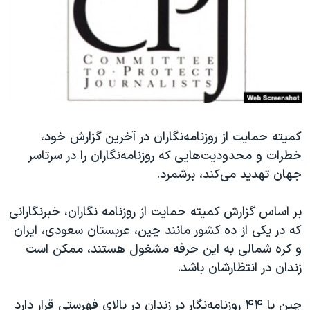
دنبال کنید
مستندها
فرهنگ و زندگی
حقوق شهروندی
انتخابات ریاست جمهوری آمریکا ۲۰۲۴
اقتصادی
حمله جمهوری اسلامی به اسرائیل
رمز مهسا
علم و فناوری
زبانهای مختلف
اسرائیل در جنگ
ورزش زنان در ایران
کمیته حمایت از روزنامه‌نگاران در آخرین گزارش خود،
گالری عکس
اعتراضات زن، زندگی، آزادی
خطرات و محدودیت‌هایی که روزنامه‌نگاران را در سرتاسر
آرشیو پخش زنده
مجموعه مستندهای دادخواهی
جهان تهدید می‌کند، برشمرد.
تریبونال مردمی آبان ۹۸
بر اساس گزارش کمیته حمایت از روزنامه نگاران، خبرنگارانی
دادگاه حمید نوری
که در یکی از ده کشور مانند چین، عربستان سعودی، ایران
چهل سال گروگان‌گیری
و کره شمالی به این حرفه مشغول هستند، ممکن است
قانون شفافیت دارائی کادر رهبری ایران
زندان در انتظارشان باشد.
اعتراضات مردمی آبان ۹۸
چین با ۴۴ روزنامه‌نگار در زندان در بالای فهرستی قرار دارد