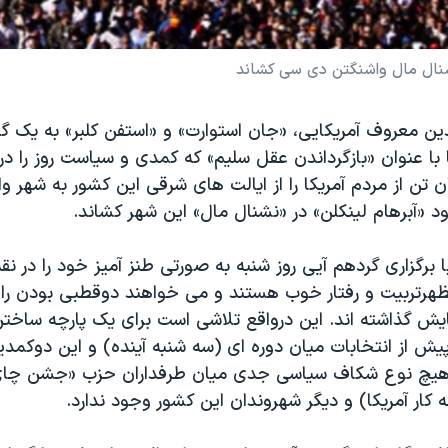
 نشنال مال واشنگتن دی سی کشاند
ین معروف آمریکایی، «جان استوارت» و «استفن کلبر» به یک گ
 با عنوان «بازگرداندن عقل سلیم» که کمدی و سیاست روز را در
ن تن از مردم آمریکا را از ایالت های شرقی این کشور به شهر و
ود «آبرهام لینکلن» در «نشنال مال» این شهر کشاند.
 برگزاری گردهم آیی روز شنبه به صورتی طنز آمیز خود را در ن
ظهرتربیت و رفتار خوب هستند و می خواهند دوقطبی بودن را در
ایش گذاشته اند. این درواقع تلاشی است برای یک پارچه ساختن
یش از انتخابات میان دوره ای (سه شنبه آینده) و این دوکمدین
هیچ نوع شکاف سیاسی جدی میان طرفداران حزب «جشن چای
ار آمریکا) و دیگر شهروندان این کشور وجود ندارد.