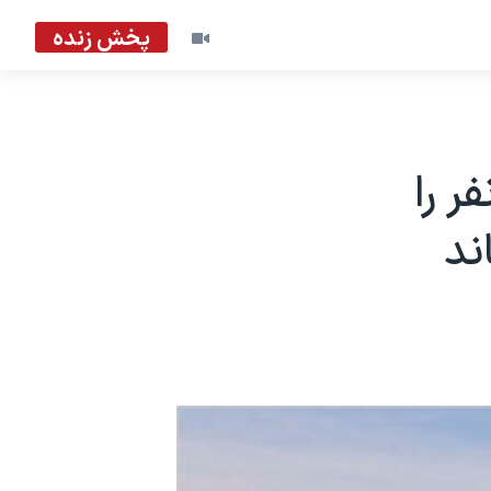
پخش زنده
ر را
ند