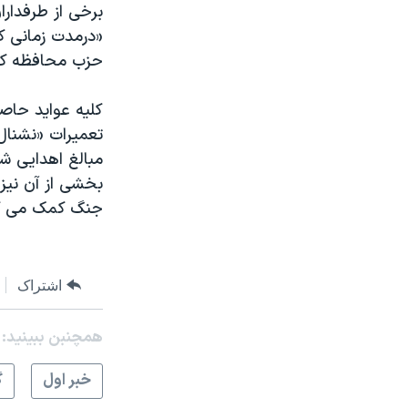
برخی از طرفدار
«درمدت زمانی ک
حزب محافظه کار 
کلیه عواید حاص
مبالغ اهدایی ش
جنگ کمک می کن
اشتراک
همچنبن ببینید:
خبر اول
گ