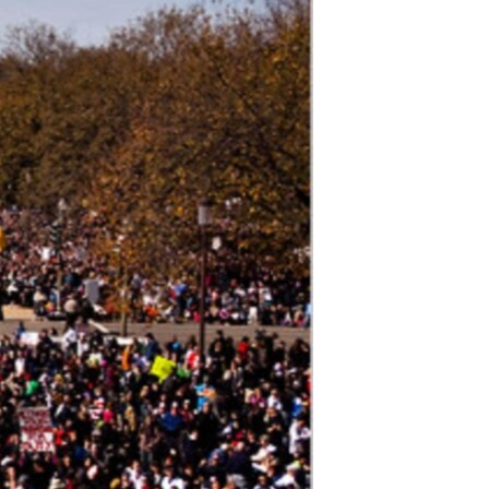
مستندها
فرهنگ و زندگی
حقوق شهروندی
انتخابات ریاست جمهوری آمریکا ۲۰۲۴
اقتصادی
حمله جمهوری اسلامی به اسرائیل
رمز مهسا
علم و فناوری
اسرائیل در جنگ
ورزش زنان در ایران
گالری عکس
اعتراضات زن، زندگی، آزادی
آرشیو پخش زنده
مجموعه مستندهای دادخواهی
تریبونال مردمی آبان ۹۸
دادگاه حمید نوری
چهل سال گروگان‌گیری
قانون شفافیت دارائی کادر رهبری ایران
اعتراضات مردمی آبان ۹۸
اسرائیل در جنگ