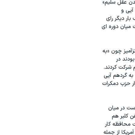
اندن عقل سلیم»
آیی و
ار دیگر رای
 میان دوره ای
آمیز چون «به
گذاشته بودند در
 شرکت کردند.
 به گردهم آیی
ار حزب دمکرات
ست در میان
ن کلبر هم
 محافظه کار
ریکا از جمله