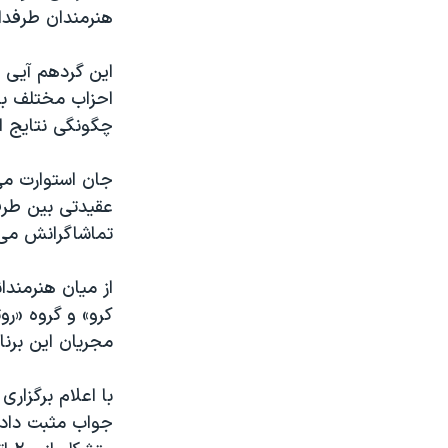
هنرمندان طرفدار کمپین ٢٠٠٨ پرزیدنت بارا
این گردهم آیی ه
احزاب مختلف به
چگونگی نتایج ان
جان استوارت می
عقیدتی بین طرف
تماشاگرانش می 
از میان هنرمندا
کرو» و گروه «رو
مجریان این برنا