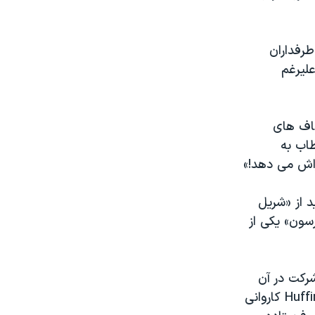
طرفداران
لیرغم
کاف های
اب به
راش می دهد!»
د از «شریل
رسون» یکی از
یسبوک به شرکت در آن
جواب مثبت دادند. نشریه آزادیخواه و اینترنتی «هافینگتون پست»Huffington Post کاروانی