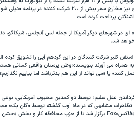
متشکل از ٢٠٠ اتوبوس با بیش از ١٠ هزار شرکت کننده را از نیویورک به 
است. اپرا وینفری نیز مخارج سفر بیش از ٢٠٠ شرکت کننده در برن
اشنگتن پرداخت کرده است.
 ای در شهرهای دیگر آمریکا از جمله لس آنجلس، شیکاگو، دنو
خواهد شد.
ستفن کلبر شرکت کنندگان در این گردهم آیی را تشویق کرده اند
به همراه می آورند بنویسند:«وطن پرستان واقعی کسانی هستند
مل کنند» یا «می تواند از این هم بدترباشد اما بیاییم نگذاریم»
گرداندن عقل سلیم» توسط دو کمدین محبوب آمریکایی، نوعی
 تظاهرات مشابهی که در ماه اوت گذشته توسط «گلن بک» مج
شبکه تلویزونی «فاکس»Fox برگزار شد تا از حزب محافظه کار و بخش «ج