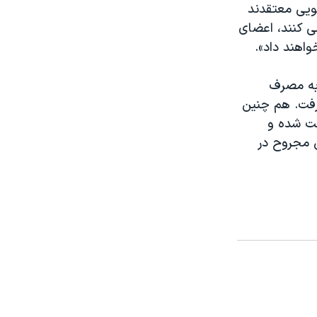
ویی معتقدند
ی کنند، اعضای
اهند داد».
 به مصرف
شده خواهد رفت. هم چنین
عت شده و
ه سربازان آمریکایی مجروح در