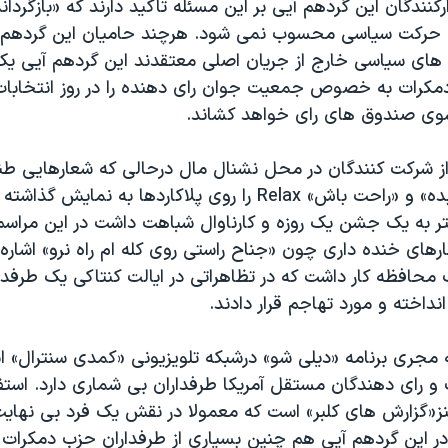
ارکنندگان این گردهم آیی بر این مسئله تاکید دارند که «بازگرد
حرکت سیاسی محسوب نمی شود. هرچند حامیان این گردهم 
های سیاسی خارج از جریان اصلی معتقدند این گردهم آیی یک ب
کرات به خصوص جمعیت جوان رای دهنده را در روز انتخابات
سوی صندوق های رای خواهد کشاند.
 شرکت کنندگان در محل نشنال مال درحالی که شعارهایی طنز
عقل سلیم رای بده» و «راحت باش» Relax را روی پلاکاردها به نمایش 
ر به یک جشن یک روزه و کارناوال شباهت داشت در این مراسم
رهای خنده داری چون «جناح راستی روی کله ام راه نرو» اشاره
محافظه کار داشت که در تظاهراتی در ایالت کنتاکی یک طرفد
انداخته و مورد تهاجم قرار دادند.
 مجری برنامه «دیلی شو» درشبکه تلویزیونی «کمدی سنترال» ا
 رای دهندگان مستقل آمریکا طرفداران بی شماری دارد. استف
ز«گزارش های کلبر» است که معمولا در نقش یک فرد بی نهایت
ر این گردهم آیی هم چنین بسیاری از طرفداران حزب دمکرات آم