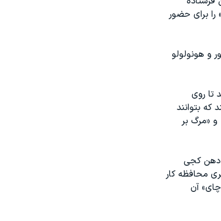
واشنگتن فرستاده
امه «دیلی شو» را برای حضور
ر و هونولولو
 تا روی
 که بتوانند
 و «مرگ بر
 دهن کجی
ری محافظه کار
شن چای» آن