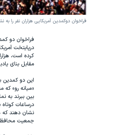
نرگس محمدی برنده جایزه نوبل صلح
همایش محافظه‌کاران آمریکا «سی‌پک»
فراخوان دوکمدین آمریکایی هزاران نفر را به
صفحه‌های ویژه
فراخوان دو کمد
سفر پرزیدنت ترامپ به چین
درپایتخت آمریکا
کرده است، هزارا
مقابل بنای یادب
این دو کمدین با
«میانه رو» که م
بین ببرند به نم
درساعات کوتاه پ
نشان دهند که 
جمعیت محافظه ک