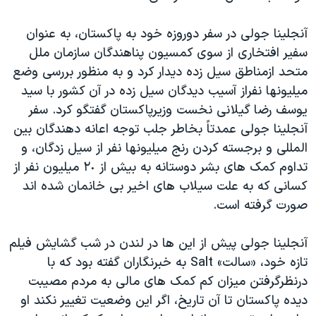
اسرائیل در جنگ
نرگس محمدی برنده جایزه نوبل صلح
آنجلينا جولی در سفر دوروزه خود به پاکستان، به عنوان
سفیر افتخاری از سوی کمسیون پناهندگان سازمان ملل
همایش محافظه‌کاران آمریکا «سی‌پک»
متحد ازمناطق سیل زده دیدار کرد و به منظور بررسی وضع
صفحه‌های ویژه
ميليونها نفراز آسیب دیدگان سيل زده در آن کشور با سيد
سفر پرزیدنت ترامپ به چین
يوسف رضا گيلانی نخست وزيرپاکستان گفتگو کرد. سفر
آنجلينا جولی عمدتاً بخاطر جلب توجه اعانه دهندگان بين
المللی و برجسته کردن رنج ميليونها نفر از سيل زدگان، و
تداوم کمک های بشر دوستانه به بيش از ٢٠ ميليون نفر از
کسانی که به علت سيلاب های اخير بی خانمان شده اند
صورت گرفته است.
آنجلینا جولی پیش از این ها در لندن در شب گشایش فیلم
تازه خود، «سالت» Salt به خبرنگاران گفته بود که با
درنظرگرفتن میزان کم کمک های مالی به مردم مصیبت
دیده پاکستان تا آن تاریخ، اگر این وضعیت تغییر نکند او