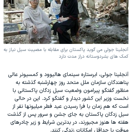
دنبال کنید
مستندها
فرهنگ و زندگی
حقوق شهروندی
انتخابات ریاست جمهوری آمریکا ۲۰۲۴
اقتصادی
حمله جمهوری اسلامی به اسرائیل
رمز مهسا
علم و فناوری
زبانهای مختلف
اسرائیل در جنگ
ورزش زنان در ایران
آنجلینا جولی می گوید پاکستان برای مقابله با مصیبت سیل نیاز به
کمک های بشردوستانه دراز مدت دارد
گالری عکس
اعتراضات زن، زندگی، آزادی
آرشیو پخش زنده
مجموعه مستندهای دادخواهی
آنجلينا جولی، ابرستاره سينمای هاليوود و کمسيونر عالی
تریبونال مردمی آبان ۹۸
پناهندگان سازمان ملل متحد روز چهارشنبه گذشته به
منظور گفتگو پيرامون وضعيت سيل زدگان پاکستانی با
دادگاه حمید نوری
نخست وزير اين کشور ديدار و گفتگو کرد. اين در حالی
چهل سال گروگان‌گیری
است که هم زمان با فرا رسيدن عيد فطر ميليونها نفر از
قانون شفافیت دارائی کادر رهبری ایران
سيل زدگان پاکستان به جای جشن و سرور پس از گذشت
هفته ها هنوز مجبورند، در بدترین شرایط و زير چادرهای
اعتراضات مردمی آبان ۹۸
موقت با حداقل امکانات زندگی کنند.