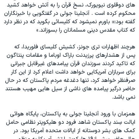
های دوقلوی نیویورک، نسخ قرآن را به آتش خواهد کشيد
محکوم کرده است . آنجلینا جولی در گفتگویی با خبرنگاران
گفته بود:« باورم نميشود که کليسائی بگويد که در نظر دارد
که کتاب مقدس دينی مسلمانان را بسوزاند.»
هرچند اظهارات تری جونز، کشيش کليسای فلوريدا، که
پس از هشدارهای پرزیدنت باراک اوباما و مقامات پنتاگون
که تاکید کردند سوزندان قرآن پیامدهای غیرقابل جبرانی
برای سربازان آمریکایی خواهد داشت اعلام کرد از این کار
صرفنظر خواهد کرد، تنها دغدغه مردم پاکستان که در حال
حاضر درگير پيامده های ناشی از سيل هایی مهیب هستند
نمی باشد.
همزمان با ورود آنجلینا جولی به پاکستان، پايگاه هوائی
ايالت سِند پاکستان شاهد فرود دو هليکوپتر نظامی حامل
کمک های بشر دوستانه از ايالات متحده آمريکا بود. در