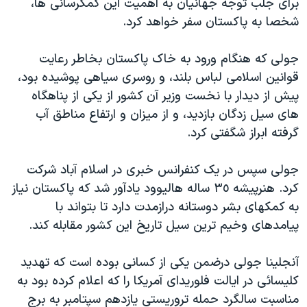
برای جلب توجه جهانیان به اهمیت این کمکرسانی ها،
شخصا به پاکستان سفر خواهد کرد.
جولی که هنگام ورود به خاک پاکستان بخاطر رعايت
قوانين اسلامی لباس بلند، و روسری سياهی پوشيده بود،
پيش از ديدار با نخست وزير آن کشور از يکی از پناهگاه
های سيل زدگان بازديد، و از ميزان و ارتفاع مناطق آب
گرفته ابراز شگفتی کرد.
جولی سپس در يک کنفرانس خبری در اسلام آباد شرکت
کرد. هنرپيشه ٣٥ ساله هاليوود يادآور شد که پاکستان نياز
به کمکهای بشر دوستانه درازمدت دارد تا بتواند با
پیامدهای وخيم ترين سيل تاريخ این کشور مقابله کند.
آنجلینا جولی درضمن یکی از کسانی بوده است که تهديد
کليسائی در ايالت فلوريدای آمريکا را که اعلام کرده بود به
مناسبت سالگرد حمله تروريستی يازدهم سپتامبر به برج