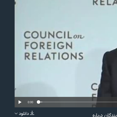
No m
0:00
دانلود
دگان درباره
EMBED