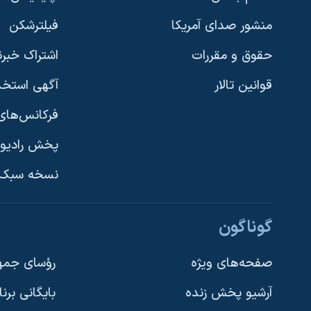
منشور صدای آمریکا
فیلترشکن
حقوق و مقررات
اشتراک خبرن
قوانین تالار
آگهی استخد
فرکانس‌های 
پخش رادیو
یادگیری زبان انگلیسی
نسخه سبک 
دنبال کنید
گوناگون
صفحه‌های ویژه
رؤسای جمهو
آرشیو پخش زنده
بایگانی برن
زبانهای مختلف