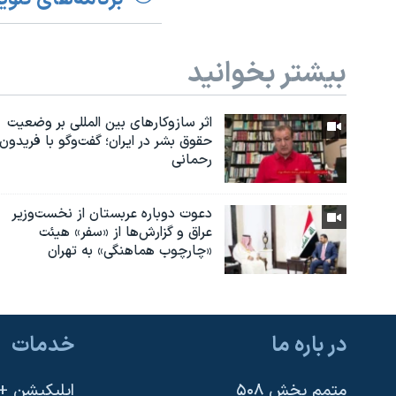
بیشتر بخوانید
اثر ساز‌و‌کارهای بین المللی بر وضعیت
حقوق بشر در ایران؛ گفت‌وگو با فریدون
رحمانی
دعوت دوباره عربستان از نخست‌وزیر
عراق و گزارش‌ها از «سفر» هیئت
«چارچوب هماهنگی» به تهران
در باره ما
خدمات
متمم بخش ۵۰۸
اپلیکیشن +VOA