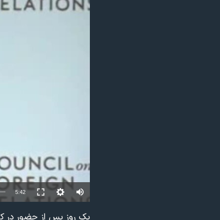
مستندها
فرهنگ و زندگی
حقوق شهروندی
انتخابات ریاست جمهوری آمریکا ۲۰۲۴
اقتصادی
حمله جمهوری اسلامی به اسرائیل
رمز مهسا
علم و فناوری
اسرائیل در جنگ
ورزش زنان در ایران
گالری عکس
اعتراضات زن، زندگی، آزادی
آرشیو پخش زنده
مجموعه مستندهای دادخواهی
تریبونال مردمی آبان ۹۸
دادگاه حمید نوری
چهل سال گروگان‌گیری
قانون شفافیت دارائی کادر رهبری ایران
5:42
اعتراضات مردمی آبان ۹۸
اسرائیل در جنگ
یک روز پس از حضور در کم