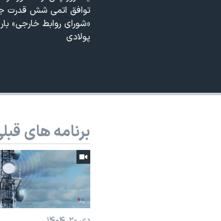
توافق اتمی شش قدرت جهان
نرگس محمدی برنده جایزه نوبل صلح
«شورای روابط خارجی» بار 
همایش محافظه‌کاران آمریکا «سی‌پک»
پولادی
صفحه‌های ویژه
سفر پرزیدنت ترامپ به چین
برنامه های قبل
دی ۲۰, ۱۴۰۴