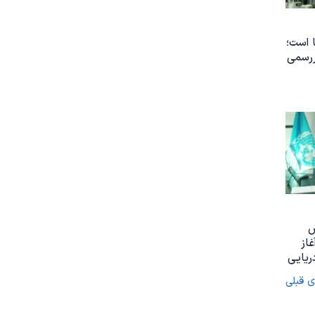
 است؛
ررسمی
س
غاز
ریایی
ی قبلی