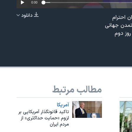
0:00
دانلود
ن احترام
EMBED
 تمدن جهانی
مطالب مرتبط
آمريکا
تاکید قانونگذار آمریکایی بر
لزوم «حمایت حداکثری» از
مردم ایران