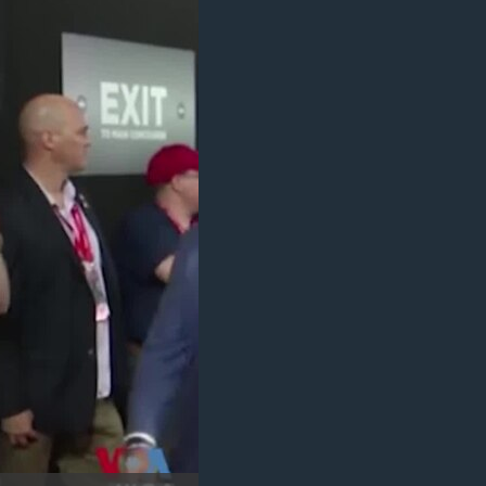
مستندها
فرهنگ و زندگی
حقوق شهروندی
انتخابات ریاست جمهوری آمریکا ۲۰۲۴
اقتصادی
حمله جمهوری اسلامی به اسرائیل
رمز مهسا
علم و فناوری
اسرائیل در جنگ
ورزش زنان در ایران
گالری عکس
اعتراضات زن، زندگی، آزادی
آرشیو پخش زنده
مجموعه مستندهای دادخواهی
تریبونال مردمی آبان ۹۸
دادگاه حمید نوری
چهل سال گروگان‌گیری
قانون شفافیت دارائی کادر رهبری ایران
اعتراضات مردمی آبان ۹۸
اسرائیل در جنگ