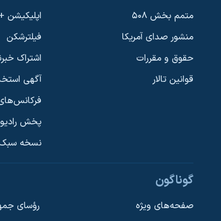
متمم بخش ۵۰۸
اپلیکیشن +VOA
منشور صدای آمریکا
فیلترشکن
حقوق و مقررات
اشتراک خبرن
قوانین تالار
آگهی استخد
فرکانس‌های 
پخش رادیو
یادگیری زبان انگلیسی
نسخه سبک 
دنبال کنید
گوناگون
صفحه‌های ویژه
رؤسای جمهو