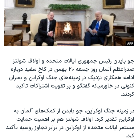
دنبال کنید
مستندها
فرهنگ و زندگی
حقوق شهروندی
انتخابات ریاست جمهوری آمریکا ۲۰۲۴
اقتصادی
حمله جمهوری اسلامی به اسرائیل
رمز مهسا
علم و فناوری
زبانهای مختلف
اسرائیل در جنگ
ورزش زنان در ایران
جو بایدن رئیس جمهوری ایالات متحده و اولاف شولتز
گالری عکس
اعتراضات زن، زندگی، آزادی
صدراعظم آلمان روز جمعه ۲۰ بهمن در کاخ سفید درباره
آرشیو پخش زنده
مجموعه مستندهای دادخواهی
ادامه همکاری نزدیک در زمینه‌های جنگ اوکراین و بحران
تریبونال مردمی آبان ۹۸
کنونی در خاورمیانه گفتگو و بر تقویت اشتراکات تاکید
کردند.
دادگاه حمید نوری
چهل سال گروگان‌گیری
در زمینه جنگ اوکراین، جو بایدن از کمک‌های آلمان به
قانون شفافیت دارائی کادر رهبری ایران
اوکراین تقدیر کرد. اولاف شولتز هم بر اهمیت حمایت
مستمر ایالات متحده از اوکراین در برابر تجاوز روسیه تأکید
اعتراضات مردمی آبان ۹۸
کرد.