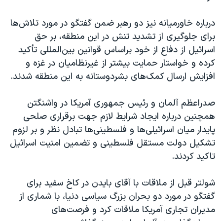
اسرائیل در جنگ
نرگس محمدی برنده جایزه نوبل صلح
درباره خاورمیانه نیز دو رهبر ضمن گفتگو در مورد تلاش‌ها
برای جلوگیری از تشدید تنش در این منطقه، بر حق
همایش محافظه‌کاران آمریکا «سی‌پک»
اسرائیل از دفاع از خود بر‌اساس قوانین بین‌المللی تأکید
صفحه‌های ویژه
کرده و خواستار حمایت بیشتر از غیرنظامیان در غزه و
سفر پرزیدنت ترامپ به چین
افزایش ارسال کمک‌های بشردوستانه به این منطقه شدند.
صدراعظم آلمان و رئیس جمهوری آمریکا در واشنگتن
همچنین درباره ایجاد شرایط لازم جهت برقراری صلحی
پایدار میان اسرائیلی‌ها و فلسطینی‌ها تبادل نظر و بر لزوم
تشکیل دولت مستقل فلسطینی و تضمین امنیت اسرائیل
تاکید کردند.‌
شولتر قبل از ملاقات با آقای بایدن در کاخ سفید برای
گفتگو در مورد دو بحران بزرگ سیاسی دنیا، با شماری از
مدیران تجاری آمریکا ملاقات کرد و فرصت‌های