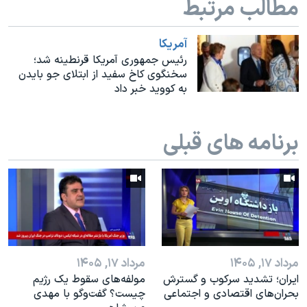
مطالب مرتبط
اسرائیل در جنگ
نرگس محمدی برنده جایزه نوبل صلح
آمريکا
همایش محافظه‌کاران آمریکا «سی‌پک»
رئیس جمهوری آمریکا قرنطینه شد؛
سخنگوی کاخ سفید از ابتلای جو بایدن
صفحه‌های ویژه
به کووید خبر داد
سفر پرزیدنت ترامپ به چین
برنامه های قبلی
مرداد ۱۷, ۱۴۰۵
مرداد ۱۷, ۱۴۰۵
ایران؛ تشدید سرکوب و گسترش
مولفه‌های سقوط یک رژیم
بحران‌های اقتصادی و اجتماعی
چیست؟ گفت‌وگو با مهدی