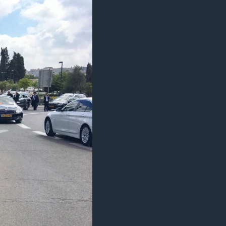
مستندها
فرهنگ و زندگی
حقوق شهروندی
انتخابات ریاست جمهوری آمریکا ۲۰۲۴
اقتصادی
حمله جمهوری اسلامی به اسرائیل
رمز مهسا
علم و فناوری
اسرائیل در جنگ
ورزش زنان در ایران
گالری عکس
اعتراضات زن، زندگی، آزادی
آرشیو پخش زنده
مجموعه مستندهای دادخواهی
تریبونال مردمی آبان ۹۸
دادگاه حمید نوری
چهل سال گروگان‌گیری
قانون شفافیت دارائی کادر رهبری ایران
اعتراضات مردمی آبان ۹۸
اسرائیل در جنگ