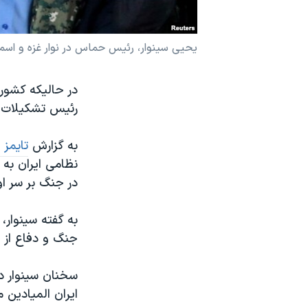
نرگس محمدی برنده جایزه نوبل صلح
همایش محافظه‌کاران آمریکا «سی‌پک»
یحیی سینوار، رئیس حماس در نوار غزه و اس
صفحه‌های ویژه
در حالیکه کشوره
سفر پرزیدنت ترامپ به چین
رئیس تشکیلات حم
به گزارش
تایمز 
نظامی ایران به
در جنگ بر سر او
به گفته سینوار،
جنگ و دفاع از ا
سخنان سینوار در
ایران المیادین 