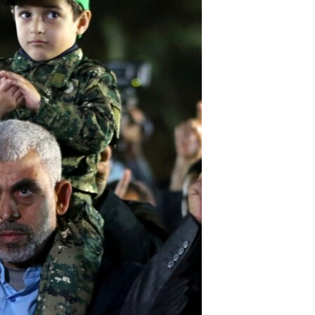
مستندها
فرهنگ و زندگی
حقوق شهروندی
انتخابات ریاست جمهوری آمریکا ۲۰۲۴
اقتصادی
حمله جمهوری اسلامی به اسرائیل
رمز مهسا
علم و فناوری
اسرائیل در جنگ
ورزش زنان در ایران
گالری عکس
اعتراضات زن، زندگی، آزادی
آرشیو پخش زنده
مجموعه مستندهای دادخواهی
تریبونال مردمی آبان ۹۸
دادگاه حمید نوری
چهل سال گروگان‌گیری
قانون شفافیت دارائی کادر رهبری ایران
اعتراضات مردمی آبان ۹۸
اسرائیل در جنگ