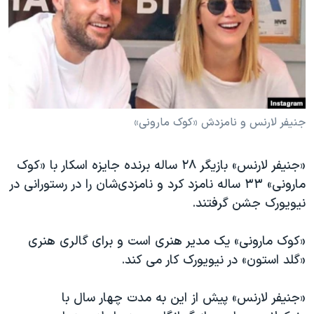
دنبال کنید
مستندها
فرهنگ و زندگی
حقوق شهروندی
انتخابات ریاست جمهوری آمریکا ۲۰۲۴
اقتصادی
حمله جمهوری اسلامی به اسرائیل
رمز مهسا
علم و فناوری
زبانهای مختلف
اسرائیل در جنگ
ورزش زنان در ایران
جنیفر لارنس و نامزدش «کوک مارونی»
گالری عکس
اعتراضات زن، زندگی، آزادی
«جنیفر لارنس» بازیگر ۲۸ ساله برنده جایزه اسکار با «کوک
آرشیو پخش زنده
مجموعه مستندهای دادخواهی
مارونی» ۳۳ ساله نامزد کرد و نامزدی‌شان را در رستورانی در
تریبونال مردمی آبان ۹۸
نیویورک جشن گرفتند
.
دادگاه حمید نوری
«کوک مارونی» یک مدیر هنری است و برای گالری هنری
چهل سال گروگان‌گیری
«گلد استون» در نیویورک کار می کند
.
قانون شفافیت دارائی کادر رهبری ایران
اعتراضات مردمی آبان ۹۸
«جنیفر لارنس» پیش از این به مدت چهار سال با