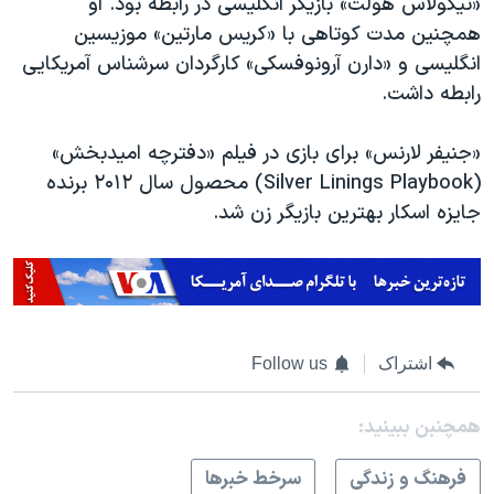
«نیکولاس هولت» بازیگر انگلیسی در رابطه بود. او
اسرائیل در جنگ
همچنین مدت کوتاهی با «کریس مارتین» موزیسین
نرگس محمدی برنده جایزه نوبل صلح
انگلیسی و «دارن آرونوفسکی» کارگردان سرشناس آمریکایی
همایش محافظه‌کاران آمریکا «سی‌پک»
رابطه داشت
.
صفحه‌های ویژه
«جنیفر لارنس» برای بازی در فیلم «دفترچه امیدبخش»
سفر پرزیدنت ترامپ به چین
(
Silver Linings Playbook
) محصول سال ۲۰۱۲ برنده
جایزه اسکار بهترین بازیگر زن شد.
اشتراک
Follow us
همچنبن ببینید:
فرهنگ و زندگی
سرخط خبرها