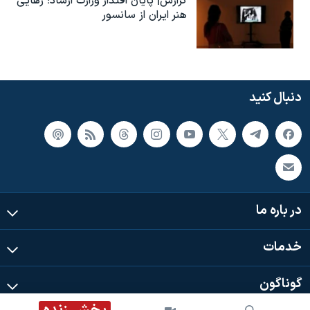
گزارش| پایان اقتدار وزارت ارشاد؛ رهایی
هنر ایران از سانسور
دنبال کنید
در باره ما
خدمات
گوناگون