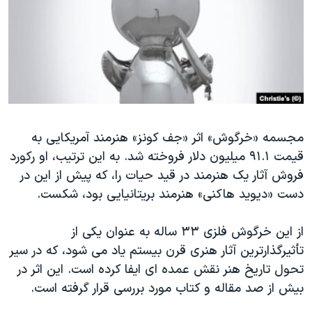
دنبال کنید
مستندها
فرهنگ و زندگی
حقوق شهروندی
انتخابات ریاست جمهوری آمریکا ۲۰۲۴
اقتصادی
حمله جمهوری اسلامی به اسرائیل
رمز مهسا
علم و فناوری
زبانهای مختلف
اسرائیل در جنگ
ورزش زنان در ایران
مجسمه «خرگوش» اثر «جف کونز» هنرمند آمریکایی به
گالری عکس
اعتراضات زن، زندگی، آزادی
قیمت ۹۱.۱ میلیون دلار فروخته شد. به این ترتیب، او رکورد
آرشیو پخش زنده
مجموعه مستندهای دادخواهی
فروش آثار یک هنرمند در قید حیات را، که پیش از این در
تریبونال مردمی آبان ۹۸
دست «دیوید هاکنی» هنرمند بریتانیایی بود، شکست.
دادگاه حمید نوری
از این خرگوش فلزی ۳۳ ساله به عنوان یکی از
چهل سال گروگان‌گیری
تأثیرگذارترین آثار هنری قرن بیستم یاد می شود، که در سیر
قانون شفافیت دارائی کادر رهبری ایران
تحول تاریخ هنر نقش عمده ای ایفا کرده است. این اثر در
بیش از صد مقاله و کتاب مورد بررسی قرار گرفته است.
اعتراضات مردمی آبان ۹۸