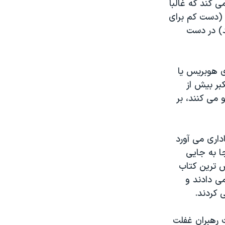
 کند که غالبا
ی (دست کم برای
د) در دست
ی هوبریس یا
بر بیش از
 می کنند، بر
داری می آورد
ا به جایی
ش ترین کتاب
 می دادند و
 کردند.
 رهبران غفلت