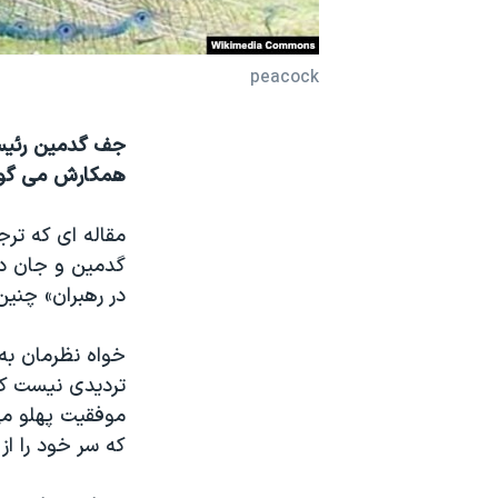
نرگس محمدی برنده جایزه نوبل صلح
همایش محافظه‌کاران آمریکا «سی‌پک»
peacock
صفحه‌های ویژه
جف گدمین رئیس 
سفر پرزیدنت ترامپ به چین
همکارش می گوین
مقاله ای که ترج
گدمین و جان دی
در رهبران» چنین
خواه نظرمان به
تردیدی نیست که
موفقیت پهلو می
که سر خود را از