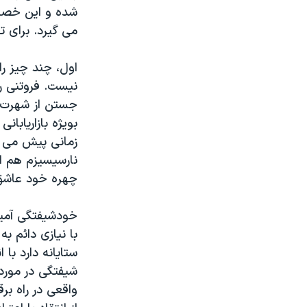
شده و این خصلت 
می گیرد. برای 
اول، چند چیز را
نیست. فروتنی ر
جستن از شهرت و
بویژه بازاریاب
زمانی پیش می آی
نارسیسیزم هم از
چهره خود عاشق
خودشیفتگی آمیز
با نیازی دائم ب
ستایانه دارد با
شیفتگی در مورد
واقعی در راه ب