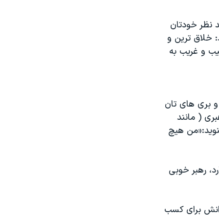
د نظر خودتان
: خلاق ترین و
یب و غریب به
و بری های تان
ری ( مانند
وید:«من هیچ
د، رهبر خوبی
رانش برای کسب