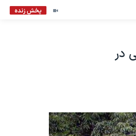
پخش زنده
 در