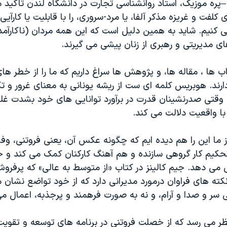
ره موزیک، استاد روانشناسی تجارت در دانشگاه لندن تاکید می
کلفت و غریزه مذکر آلفا، یا مرد-سروری، را با قابلیت یا کارآی
ی کنیم. شاید به همین دلیل است که این همه مردان (ناکارآم
ی مدیریتی و رهبری از زنان پیشی می گیرند.
ب ها ، مقاله ها، و پژوهش ها سراغ داریم که ما را از خطر ها
ارند. هوبریس کلمه ای ست از ریشه یونانی به معنای غرور و تک
اً وقتی صدرنشینان قدرت در برآورد توانایی های خود بشدت غلو
با واقعیت دلالت می کند.
ز ما این را هم دیده ایم که چگونه عکس آن، یعنی فروتنی، وفا
حکیم کار گروهی سازنده و هم آهنگ کارکنان کمک می کند و ج
 می دهد. جیم کالینز در کتاب «از متوسط به عالی» که پرفرو
۲ بود، نکته های فراوان درمورد مدیرانی دارد که از خود تواضع نشان
 سر و صدا و آرام، و نه به صورت فرهمند و پرجذبه، اعمال می
نظر می رسد که از خصلت فروتنی در برنامه های توسعه و تقویت