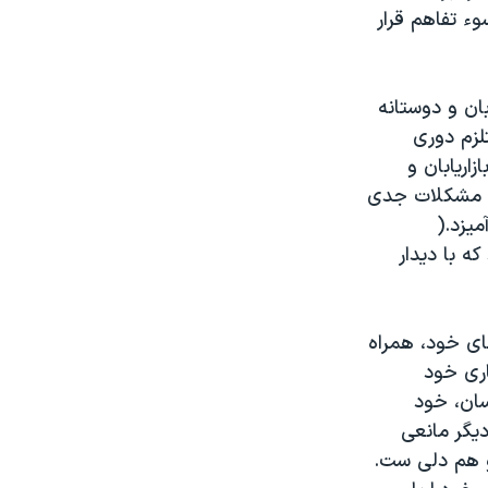
وء تفاهم قرار
بان و دوستانه
لزم دوری
ریابان و
که مشکلات جدی
یزد.(
ه با دیدار
ای خود، همراه
اری خود
سان، خود
یگر مانعی
و هم دلی ست.