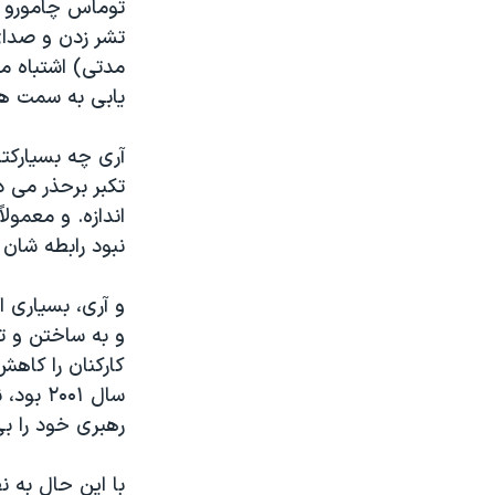
توماس چامورو –پ
تشر زدن و صدای 
مدتی) اشتباه م
یابی به سمت ها
آری چه بسیارکتا
تکبر برحذر می د
اندازه. و معمول
نبود رابطه شان 
و آری، بسیاری ا
و به ساختن و ت
کارکنان را کاهش
سال ۰۰۱
رهبری خود را بی
با این حال به 