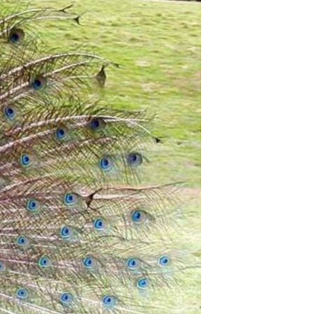
مستندها
فرهنگ و زندگی
حقوق شهروندی
انتخابات ریاست جمهوری آمریکا ۲۰۲۴
اقتصادی
حمله جمهوری اسلامی به اسرائیل
رمز مهسا
علم و فناوری
اسرائیل در جنگ
ورزش زنان در ایران
گالری عکس
اعتراضات زن، زندگی، آزادی
آرشیو پخش زنده
مجموعه مستندهای دادخواهی
تریبونال مردمی آبان ۹۸
دادگاه حمید نوری
چهل سال گروگان‌گیری
قانون شفافیت دارائی کادر رهبری ایران
اعتراضات مردمی آبان ۹۸
اسرائیل در جنگ