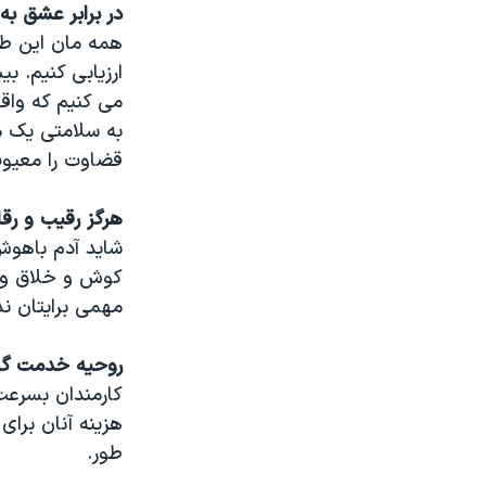
در برابر عشق به
همه مان این طو
ارزیابی کنیم. 
می کنیم که واق
به سلامتی یک م
قضاوت را معیوب
هرگز رقیب و رقا
شاید آدم باهوش
کوش و خلاق و ب
مهمی برایتان ند
روحیه خدمت گزا
کارمندان بسرعت
هزینه آنان بر
طور.