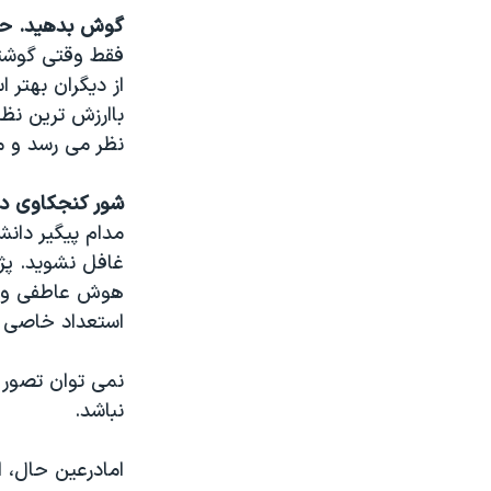
گوش بدهید. حت
فقط وقتی گوشتان
از دیگران بهتر 
باارزش ترین نظ
نظر می رسد و م
شور کنجکاوی دا
مدام پیگیر دانش
غافل نشوید. پژ
هوش عاطفی و ا
استعداد خاصی ن
نمی توان تصور ک
نباشد.
امادرعین حال، 