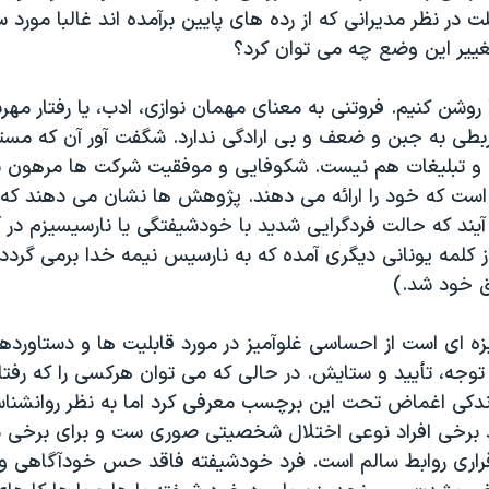
در نظر مدیرانی که از رده های پایین برآمده اند غالبا مورد س
تغییر این وضع چه می توان کرد؟
 روشن کنیم. فروتنی به معنای مهمان نوازی، ادب، یا رفتار مهر
بطی به جبن و ضعف و بی ارادگی ندارد. شگفت آور آن که مست
 تبلیغات هم نیست. شکوفایی و موفقیت شرکت ها مرهون بازا
انی است که خود را ارائه می دهند. پژوهش ها نشان می دهند 
ند که حالت فردگرایی شدید با خودشیفتگی یا نارسیسیزم در آم
 کلمه یونانی دیگری آمده که به نارسیس نیمه خدا برمی گردد ک
 خود شد.)
ه ای است از احساسی غلوآمیز در مورد قابلیت ها و دستاورده
ه توجه، تأیید و ستایش. در حالی که می توان هرکسی را که رفت
 اندکی اغماض تحت این برچسب معرفی کرد اما به نظر روانشنا
 برخی افراد نوعی اختلال شخصیتی صوری ست و برای برخی د
رقراری روابط سالم است. فرد خودشیفته فاقد حس خودآگاهی 