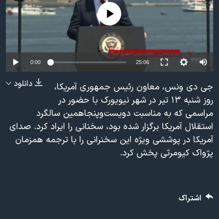
دنبال کنید
مستندها
فرهنگ و زندگی
No media source currently available
حقوق شهروندی
انتخابات ریاست جمهوری آمریکا ۲۰۲۴
اقتصادی
حمله جمهوری اسلامی به اسرائیل
Auto
رمز مهسا
علم و فناوری
0:00
25:06
زبانهای مختلف
240p
اسرائیل در جنگ
ورزش زنان در ایران
دانلود
جی دی ونس، معاون رئیس جمهوری آمریکا،
360p
گالری عکس
اعتراضات زن، زندگی، آزادی
روز شنبه ۱۳ تیر در شهر نیویورک با حضور در
مراسمی که به مناسبت دویست‌و‌پنجاهمین سالگرد
480p
آرشیو پخش زنده
مجموعه مستندهای دادخواهی
480p
360p
240p
Auto
استقلال آمریکا برگزار شده بود، سخنانی را ایراد کرد. صدای
720p
تریبونال مردمی آبان ۹۸
آمریکا در پوششی ویژه این سخنرانی را با ترجمه همزمان
1080p
720p
1080p
دادگاه حمید نوری
پژواک کیومرثی پخش کرد.
چهل سال گروگان‌گیری
قانون شفافیت دارائی کادر رهبری ایران
اشتراک
اعتراضات مردمی آبان ۹۸