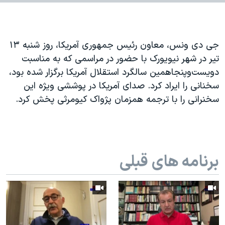
اسرائیل در جنگ
نرگس محمدی برنده جایزه نوبل صلح
همایش محافظه‌کاران آمریکا «سی‌پک»
جی دی ونس، معاون رئیس جمهوری آمریکا، روز شنبه ۱۳
صفحه‌های ویژه
تیر در شهر نیویورک با حضور در مراسمی که به مناسبت
دویست‌و‌پنجاهمین سالگرد استقلال آمریکا برگزار شده بود،
سفر پرزیدنت ترامپ به چین
سخنانی را ایراد کرد. صدای آمریکا در پوششی ویژه این
سخنرانی را با ترجمه همزمان پژواک کیومرثی پخش کرد.
برنامه های قبلی