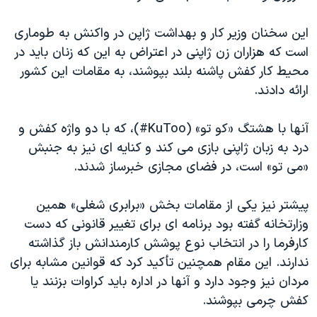
اسرائیل در جنگ
نرگس محمدی برنده جایزه نوبل صلح
این سخنان وزیر کار و بهداشت ژاپن در واکنش به طوماری
است که هزاران زن ژاپنی در اعتراض به این که زنان باید در
همایش محافظه‌کاران آمریکا «سی‌پک»
محیط کار کفش پاشنه بلند بپوشند، به مقامات این کشور
صفحه‌های ویژه
ارائه دادند.
سفر پرزیدنت ترامپ به چین
آنها با هشتگ «کو تو» (
KuToo
#)، که با دو واژه کفش و
درد به زبان ژاپنی بازی می کند و کنایه ای نیز به جنبش
«می تو» است، در فضای مجازی خبرساز شدند.
پیشتر نیز یکی از مقامات بخش «برابری شغلی» همین
وزارتخانه گفته بود برنامه ای برای تغییر قانونی که دست
کارفرما را در انتخاب نوع پوشش کارمندانش باز گذاشته
ندارند.
این مقام همچنین تأکید کرد که قوانین مشابه برای
مردان نیز وجود دارد و آنها در اداره باید کراوات بزنند یا
کفش چرمی بپوشند.