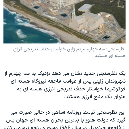
دنبال کنید
مستندها
فرهنگ و زندگی
حقوق شهروندی
انتخابات ریاست جمهوری آمریکا ۲۰۲۴
اقتصادی
حمله جمهوری اسلامی به اسرائیل
رمز مهسا
علم و فناوری
زبانهای مختلف
اسرائیل در جنگ
ورزش زنان در ایران
نظرسنجی: سه چهارم مردم ژاپن خواستار حذف تدريجی انرژی
هسته ای هستند
گالری عکس
اعتراضات زن، زندگی، آزادی
آرشیو پخش زنده
مجموعه مستندهای دادخواهی
يک نظرسنجی جديد نشان می دهد نزديک به سه چهارم از
تریبونال مردمی آبان ۹۸
شهروندان ژاپنی پس از عواقب فاجعه نيروگاه هسته ای
فوکوشيما خواستار حذف تدريجی انرژی هسته ای به
دادگاه حمید نوری
عنوان يک منبع انرژی هستند.
چهل سال گروگان‌گیری
قانون شفافیت دارائی کادر رهبری ایران
اين نظرسنجی توسط روزنامه آساهی در حالی صورت می
گيرد که دولت هنوز با بدترين بحران هسته ای جهان پس
اعتراضات مردمی آبان ۹۸
از فاجعه چرنوبيل در سال ۱۹۸۶ دست و پنجه نرم می کند.