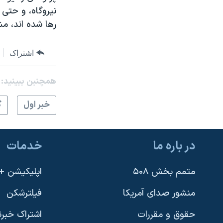
نیروگاه، و حتی 
رها شده اند، م
اشتراک
همچنبن ببینید:
خبر اول
گ
در باره ما
خدمات
متمم بخش ۵۰۸
اپلیکیشن +VOA
منشور صدای آمریکا
فیلترشکن
حقوق و مقررات
اشتراک خبرن