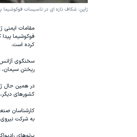
نرگس محمدی برنده جایزه نوبل صلح
ژاپن: شکاف تازه ای در تاسيسات فوکوشيما پ
همایش محافظه‌کاران آمریکا «سی‌پک»
مقامات ايمنی ژا
صفحه‌های ویژه
فوکوشيما پيدا ک
سفر پرزیدنت ترامپ به چین
کرده است.
سخنگوی آژانس ا
ريختن سيمان، 
در همين حال ژاپ
کشورهای دیگر،
کارشناسان صنعت 
به شرکت نیروی بر
پرتوهای رادیواک