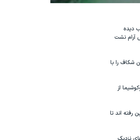
ب ديده
س آرام نشت
 شکاف را با
کوشیما از
 رفته اند تا
های نزدیک