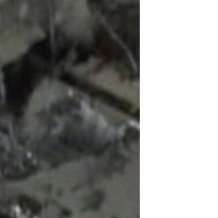
مستندها
فرهنگ و زندگی
حقوق شهروندی
انتخابات ریاست جمهوری آمریکا ۲۰۲۴
اقتصادی
حمله جمهوری اسلامی به اسرائیل
رمز مهسا
علم و فناوری
اسرائیل در جنگ
ورزش زنان در ایران
گالری عکس
اعتراضات زن، زندگی، آزادی
آرشیو پخش زنده
مجموعه مستندهای دادخواهی
تریبونال مردمی آبان ۹۸
دادگاه حمید نوری
چهل سال گروگان‌گیری
قانون شفافیت دارائی کادر رهبری ایران
اعتراضات مردمی آبان ۹۸
اسرائیل در جنگ