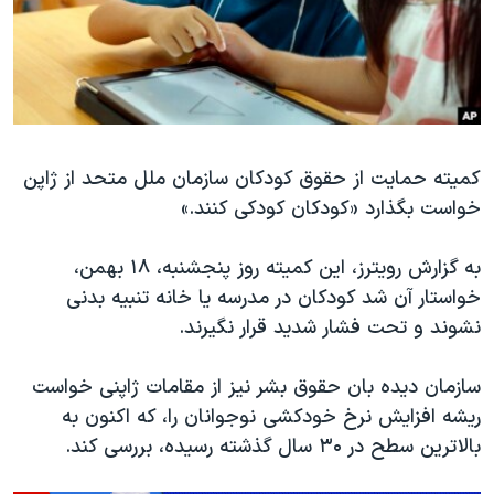
دنبال کنید
مستندها
فرهنگ و زندگی
حقوق شهروندی
انتخابات ریاست جمهوری آمریکا ۲۰۲۴
اقتصادی
حمله جمهوری اسلامی به اسرائیل
رمز مهسا
علم و فناوری
زبانهای مختلف
کمیته حمایت از حقوق کودکان سازمان ملل متحد از ژاپن
اسرائیل در جنگ
ورزش زنان در ایران
خواست بگذارد «کودکان کودکی کنند.»
گالری عکس
اعتراضات زن، زندگی، آزادی
آرشیو پخش زنده
مجموعه مستندهای دادخواهی
به گزارش رویترز، این کمیته روز پنجشنبه، ۱۸ بهمن،
خواستار آن شد کودکان در مدرسه یا خانه تنبیه بدنی
تریبونال مردمی آبان ۹۸
نشوند و تحت فشار شدید قرار نگیرند.
دادگاه حمید نوری
چهل سال گروگان‌گیری
سازمان دیده بان حقوق بشر نیز از مقامات ژاپنی خواست
ریشه افزایش نرخ خودکشی نوجوانان را، که اکنون به
قانون شفافیت دارائی کادر رهبری ایران
بالاترین سطح در ۳۰ سال گذشته رسیده، بررسی کند.
اعتراضات مردمی آبان ۹۸