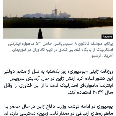
دنبال کنید
مستندها
فرهنگ و زندگی
حقوق شهروندی
انتخابات ریاست جمهوری آمریکا ۲۰۲۴
اقتصادی
حمله جمهوری اسلامی به اسرائیل
رمز مهسا
علم و فناوری
زبانهای مختلف
اسرائیل در جنگ
ورزش زنان در ایران
پرتاب موشک فالکون ۹ اسپیس‌اکس حامل ۵۳ ماهواره اینترنتی
استارلینک از پایگاه فضایی کندی در کیپ کاناورال در فلوریدای
گالری عکس
اعتراضات زن، زندگی، آزادی
آمریکا. آرشیو
آرشیو پخش زنده
مجموعه مستندهای دادخواهی
تریبونال مردمی آبان ۹۸
روزنامه ژاپنی «یومیوری» روز یکشنبه به نقل از منابع دولتی
این کشور اعلام کرد ارتش ژاپن در حال آزمایش سرویس
دادگاه حمید نوری
اینترنت ماهواره‌ای استارلینک است تا از این فناوری از اوائل
چهل سال گروگان‌گیری
سال ۲۰۲۴ استفاده کند.
قانون شفافیت دارائی کادر رهبری ایران
یومیوری در ادامه نوشت وزارت دفاع ژاپن در حال حاضر به
اعتراضات مردمی آبان ۹۸
ماهواره‌های ارتباطی در «مدار ثابت زمین» دسترسی دارد، اما