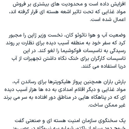
اسرائیل در جنگ
افزایش داده است و محدودیت های بیشتری بر فروش
مواد غذایی که تحت تاثیر اشعه هسته ای قرار گرفته اند،
نرگس محمدی برنده جایزه نوبل صلح
اعمال شده است.
همایش محافظه‌کاران آمریکا «سی‌پک»
صفحه‌های ویژه
وضعیت آب و هوا نائوئو کان، نخست وزیر ژاپن را مجبور
کرد که سفر خود به منطقه آسیب دیده برای نظارت بر روند
سفر پرزیدنت ترامپ به چین
رسیدگی به تاسیسات فوکوشیما را لغو کند. در این
تاسیسات کارگران برای خنک نگاه داشتن تجهیزات از آب
دریا استفاده می کنند.
بارش باران همچنین پرواز هلیکوپترها برای رساندن آب،
مواد غذایی و دیگر اقلام امدادی به ده ها هزار آسیب دیده
ای که در پناهگاه هایی در مناطق دور افتاده به سر می برند
غیر ممکن ساخت.
یک سخنگوی سازمان امنیت هسته ای و صنعتی گفت
خروج دود سیاه از راکتور شماره سه نیروگاه در عصر روز