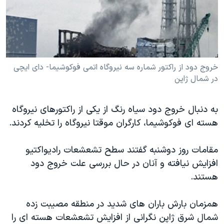
دنبال کنید
مستندها
فرهنگ و زندگی
حقوق شهروندی
انتخابات ریاست جمهوری آمریکا ۲۰۲۴
اقتصادی
حمله جمهوری اسلامی به اسرائیل
رمز مهسا
علم و فناوری
خروج دود از راکتور شماره سه نیروگاه اتمی فوکوشیما- دای ایچی
زبانهای مختلف
در شمال ژاپن
اسرائیل در جنگ
ورزش زنان در ایران
گالری عکس
اعتراضات زن، زندگی، آزادی
به دنبال خروج دود سیاه رنگ از یکی از راکتورهای نیروگاه
آرشیو پخش زنده
مجموعه مستندهای دادخواهی
هسته ای فوکوشیما، کارگران موقتا نیروگاه را تخلیه کردند.
تریبونال مردمی آبان ۹۸
مقامات روز دوشنبه گفتند سطح تشعشعات رادیواکتیو
دادگاه حمید نوری
افزایش نیافته و آنان در حال بررسی علت خروج دود
چهل سال گروگان‌گیری
هستند.
قانون شفافیت دارائی کادر رهبری ایران
همزمان بارش باران های شدید در منطقه مصیبت زده
اعتراضات مردمی آبان ۹۸
شمال شرق ژاپن نگرانی از افزایش تشعشعات هسته ای را