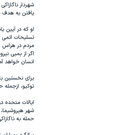
مستندها
فرهنگ و زندگی
شهردار ناگازاک
یافتن به هدف ی
حقوق شهروندی
انتخابات ریاست جمهوری آمریکا ۲۰۲۴
اقتصادی
حمله جمهوری اسلامی به اسرائیل
رمز مهسا
علم و فناوری
مردم در هراس ا
اسرائیل در جنگ
ورزش زنان در ایران
اگر از بمبی نیرو
گالری عکس
اعتراضات زن، زندگی، آزادی
انسان خواهد آم
آرشیو پخش زنده
مجموعه مستندهای دادخواهی
برای نخستین بار
تریبونال مردمی آبان ۹۸
توکیو،‌ ازجمله 
دادگاه حمید نوری
چهل سال گروگان‌گیری
ایالات متحده د
قانون شفافیت دارائی کادر رهبری ایران
حمله به ناگازاکی نیز حدود ۷۰ هزار کشته برجا
اعتراضات مردمی آبان ۹۸
اسرائیل در جنگ