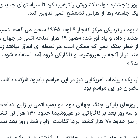
ی روز پنجشنبه دولت کشورش را ترغیب کرد تا سیاستهای جدیدی
ک جامعه رها از هراس تشعشع اتمی تدوین کند.
او که در آیین یاد بود در نزدیکی مرکز انفجار ۹ اوت ۵
تسلیحات اتمی هشدار داد، و یاد آور شد: «هنوز ۱۹ هزار اسلحه ا
ز خطر جنگ اتمی که ممکن است هر لحظه ای اتفاق بیافتد زند
مند تر از آنچه بر هیروشیما و ناگازاکی فرود آمد استفاده شود، 
د؟ »
، یک دیپلمات آمریکایی نیز در این مراسم یادبود شرکت داشت. 
حاضران در این مراسم بود.
ر روزهای پایانی جنگ جهانی دوم دو بمب اتمی بر ژاپن انداخ
شهر هیروشیما، و سه روز بعد بر ناگازاکی. در 
 گذاشت. ژاپن شش روز بعد تسلیم شد.