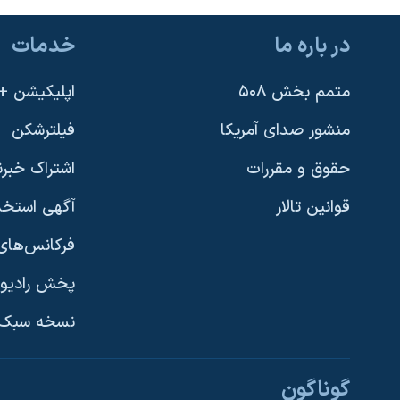
در باره ما
خدمات
متمم بخش ۵۰۸
اپلیکیشن +VOA
منشور صدای آمریکا
فیلترشکن
حقوق و مقررات
اشتراک خبرن
قوانین تالار
آگهی استخد
فرکانس‌های 
پخش رادیو
یادگیری زبان انگلیسی
نسخه سبک 
دنبال کنید
گوناگون