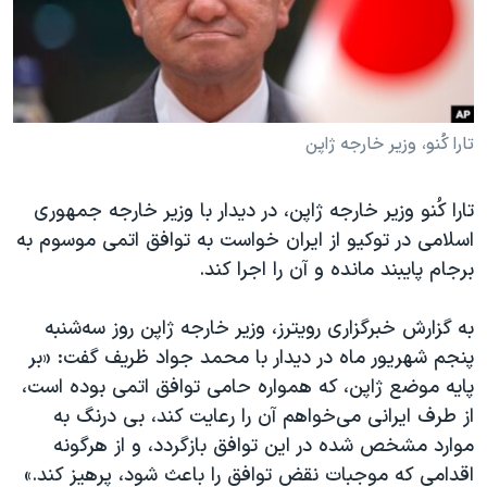
دنبال کنید
مستندها
فرهنگ و زندگی
حقوق شهروندی
انتخابات ریاست جمهوری آمریکا ۲۰۲۴
اقتصادی
حمله جمهوری اسلامی به اسرائیل
رمز مهسا
علم و فناوری
تارا کُنو، وزیر خارجه ژاپن
زبانهای مختلف
اسرائیل در جنگ
ورزش زنان در ایران
تارا کُنو وزیر خارجه ژاپن، در دیدار با وزیر خارجه جمهوری
گالری عکس
اعتراضات زن، زندگی، آزادی
اسلامی در توکیو از ایران خواست به توافق اتمی موسوم به
آرشیو پخش زنده
مجموعه مستندهای دادخواهی
برجام پایبند مانده و آن را اجرا کند.
تریبونال مردمی آبان ۹۸
به گزارش خبرگزاری رویترز، وزیر خارجه ژاپن روز سه‌شنبه
دادگاه حمید نوری
پنجم شهریور ماه در دیدار با محمد جواد ظریف گفت: «بر
چهل سال گروگان‌گیری
پایه موضع ژاپن، که همواره حامی توافق اتمی بوده است،
از طرف ایرانی می‌خواهم آن را رعایت کند، بی درنگ به
قانون شفافیت دارائی کادر رهبری ایران
موارد مشخص شده در این توافق بازگردد، و از هرگونه
اعتراضات مردمی آبان ۹۸
اقدامی که موجبات نقض توافق را باعث شود، پرهیز کند.»