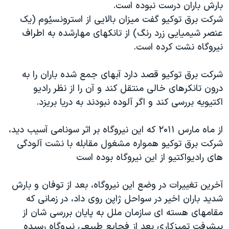
بارش باران درست نبوده است.
دنبال کنید
مستندها
فرهنگ و زندگی
شرکت برق توکیو گفت میزان بالایی از استرونسیُوم (یک
حقوق شهروندی
انتخابات ریاست جمهوری آمریکا ۲۰۲۴
عنصر شیمیایی زرد رنگ) از تانکهای مهارشده به اطراف
نیروگاه نشت کرده است.
اقتصادی
حمله جمهوری اسلامی به اسرائیل
رمز مهسا
علم و فناوری
شرکت برق توکیو قصد دارد آبهای جمع شده باران را به
زبانهای مختلف
اسرائیل در جنگ
ورزش زنان در ایران
درون تانکرهای خالی منتقل کند و آن را از نظر رادیو
اکتیویه بررسی کند و اگر آلوده نبودند به دریا بریزد.
گالری عکس
اعتراضات زن، زندگی، آزادی
آرشیو پخش زنده
مجموعه مستندهای دادخواهی
از ماه مارس ۲۰۱۱ که این نیروگاه بر اثر سونامی آسیب دید،
تریبونال مردمی آبان ۹۸
شرکت برق توکیو همواره مشغول مقابله با نشت آلودگی
های رادیواکتیو از این نیروگاه بوده است
دادگاه حمید نوری
چهل سال گروگان‌گیری
آخرین تغییرات در وضع این نیروگاه، بعد از توفان و بارش
قانون شفافیت دارائی کادر رهبری ایران
شدید باران اخیر در سواحل ژاپن روی داد، در زمانی که
مقامهای هسته ای سازمان ملل به پایان بررسی شان از
اعتراضات مردمی آبان ۹۸
پیشرفت تمیزکاری بعد از فجایع طبیعی نیروگاه رسیده