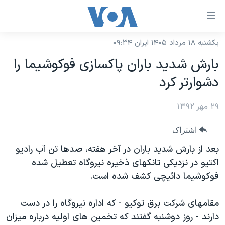
ینکهای
ابل
سترسی
یکشنبه ۱۸ مرداد ۱۴۰۵ ایران ۰۹:۳۴
خانه
هش
بارش شدید باران پاکسازی فوکوشیما را
نسخه سبک وب‌سایت
ه
دشوارتر کرد
حتوای
موضوع ها
صلی
۲۹ مهر ۱۳۹۲
برنامه های تلویزیونی
ایران
هش
جدول برنامه ها
ه
آمریکا
اشتراک
فحه
صفحه‌های ویژه
جهان
بعد از بارش شدید باران در آخر هفته، صدها تن آب رادیو
صلی
فرکانس‌های صدای آمریکا
اکتیو در نزدیکی تانکهای ذخیره نیروگاه تعطیل شده
ورزشی
جام جهانی ۲۰۲۶
هش
فوکوشیما دائیچی کشف شده است.
پخش رادیویی
ه
گزیده‌ها
عملیات خشم حماسی
ستجو
۲۵۰سالگی آمریکا
ویژه برنامه‌ها
مقامهای شرکت برق توکیو - که اداره نیروگاه را در دست
یادگیری زبان انگلیسی
دارند - روز دوشنبه گفتند که تخمین های اولیه درباره میزان
ویدیوها
بایگانی برنامه‌های تلویزیونی