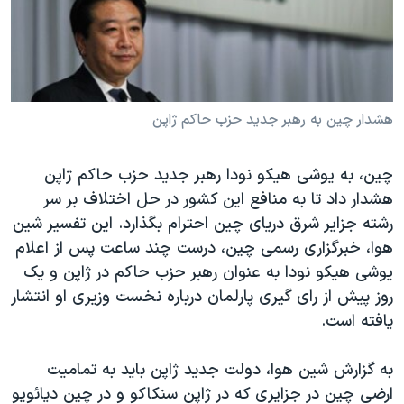
دنبال کنید
مستندها
فرهنگ و زندگی
حقوق شهروندی
انتخابات ریاست جمهوری آمریکا ۲۰۲۴
اقتصادی
حمله جمهوری اسلامی به اسرائیل
رمز مهسا
علم و فناوری
هشدار چین به رهبر جدید حزب حاکم ژاپن
زبانهای مختلف
اسرائیل در جنگ
ورزش زنان در ایران
چین، به یوشی هیکو نودا رهبر جدید حزب حاکم ژاپن
گالری عکس
اعتراضات زن، زندگی، آزادی
هشدار داد تا به منافع این کشور در حل اختلاف بر سر
آرشیو پخش زنده
مجموعه مستندهای دادخواهی
رشته جزایر شرق دریای چین احترام بگذارد. این تفسیر شین
هوا، خبرگزاری رسمی چین، درست چند ساعت پس از اعلام
تریبونال مردمی آبان ۹۸
یوشی هیکو نودا به عنوان رهبر حزب حاکم در ژاپن و یک
دادگاه حمید نوری
روز پیش از رای گیری پارلمان درباره نخست وزیری او انتشار
چهل سال گروگان‌گیری
یافته است.
قانون شفافیت دارائی کادر رهبری ایران
به گزارش شین هوا، دولت جدید ژاپن باید به تمامیت
اعتراضات مردمی آبان ۹۸
ارضی چین در جزایری که در ژاپن سنکاکو و در چین دیائویو