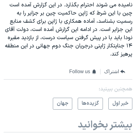
اسرائیل در جنگ
نامیده می شوند احترام بگذارد. در این گزارش آمده است
چین با این شرط که ژاپن حاکمیت چین بر جزایر را به
نرگس محمدی برنده جایزه نوبل صلح
رسمیت بشناسد، آماده همکاری با ژاپن برای کشف منابع
همایش محافظه‌کاران آمریکا «سی‌پک»
این جزایر است. در ادامه این گزارش آمده است، دولت آقای
صفحه‌های ویژه
نودا باید با در پیش گرفتن سیاست درست، از بازدید مقبره
۱۴ جنایتکار ژاپنی درجریان جنگ دوم جهانی در این منطقه
سفر پرزیدنت ترامپ به چین
پرهیز کند.
اشتراک
Follow us
همچنبن ببینید:
خبر اول
گزيده‌ها
جهان
بیشتر بخوانید