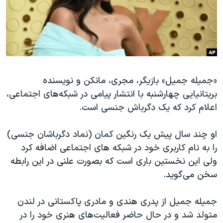
دنبال کنید
مستندها
فرهنگ و زندگی
حقوق شهروندی
انتخابات ریاست جمهوری آمریکا ۲۰۲۴
اقتصادی
حمله جمهوری اسلامی به اسرائیل
رمز مهسا
علم و فناوری
زبانهای مختلف
«جمیله جمیل» بازیگر، مجری، مانکن و نویسنده
اسرائیل در جنگ
ورزش زنان در ایران
بریتانیایی چهارشنبه با انتشار پیامی در شبکه‌های اجتماعی،
گالری عکس
اعتراضات زن، زندگی، آزادی
اعلام کرد که یک دگرباش جنسی است.
آرشیو پخش زنده
مجموعه مستندهای دادخواهی
او چند سال پیش یک رنگین کمان (نماد دگرباشان جنسی)
تریبونال مردمی آبان ۹۸
را به نام کاربری خود در شبکه های اجتماعی اضافه کرد
دادگاه حمید نوری
ولی این نخستین باری است که بصورت علنی در این رابطه
چهل سال گروگان‌گیری
سخن می‌گوید.
قانون شفافیت دارائی کادر رهبری ایران
جمیله جمیل از پدری هندی و مادری پاکستانی در لندن
اعتراضات مردمی آبان ۹۸
متولد شد و در حال حاضر فعالیت‌های هنری خود را در