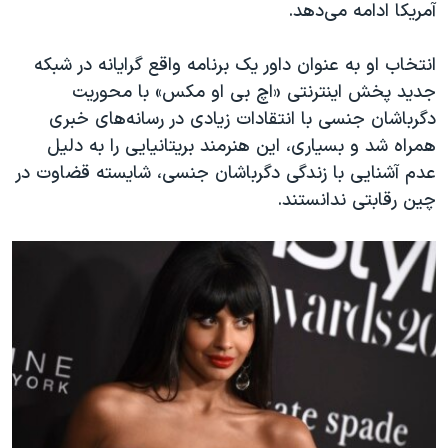
اسرائیل در جنگ
آمریکا ادامه می‌دهد.
نرگس محمدی برنده جایزه نوبل صلح
انتخاب او به عنوان داور یک برنامه واقع گرایانه در شبکه
همایش محافظه‌کاران آمریکا «سی‌پک»
جدید پخش اینترنتی «اچ بی او مکس» با محوریت
صفحه‌های ویژه
دگرباشان جنسی با انتقادات زیادی در رسانه‌های خبری
همراه شد و بسیاری، این هنرمند بریتانیایی را به دلیل
سفر پرزیدنت ترامپ به چین
عدم آشنایی با زندگی دگرباشان جنسی، شایسته قضاوت در
چین رقابتی ندانستند.