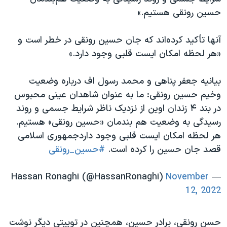
اسرائیل در جنگ
حسین رونقی هستیم.»
نرگس محمدی برنده جایزه نوبل صلح
آنها تأکید کرده‌اند که جان حسین رونقی در خطر است و
همایش محافظه‌کاران آمریکا «سی‌پک»
«هر لحظه امکان ایست قلبی وجود دارد.»
صفحه‌های ویژه
سفر پرزیدنت ترامپ به چین
بیانیه جعفر پناهی و محمد رسول ‌اف درباره وضعیت
وخیم حسین رونقی: ما به عنوان شاهدان عینی محبوس
در بند ۴ زندان اوین از نزدیک ناظر شرایط جسمی و روند
رسیدگی به وضعیت هم بندمان «حسین رونقی» هستیم.
هر لحظه امکان ایست قلبی وجود داردجمهوری اسلامی
قصد جان حسین را کرده است.
#حسین_رونقی
November
— Hassan Ronaghi (@HassanRonaghi)
12, 2022
حسن رونقی، برادر حسین، همچنین در توییتی دیگر نوشت