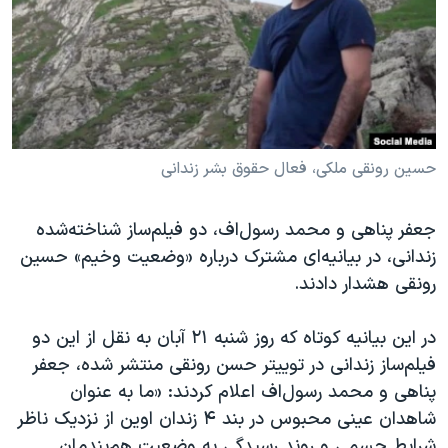
دنبال کنید
مستندها
فرهنگ و زندگی
حقوق شهروندی
انتخابات ریاست جمهوری آمریکا ۲۰۲۴
اقتصادی
حمله جمهوری اسلامی به اسرائیل
رمز مهسا
علم و فناوری
زبانهای مختلف
اسرائیل در جنگ
ورزش زنان در ایران
حسین رونقی ملکی، فعال حقوق بشر زندانی
گالری عکس
اعتراضات زن، زندگی، آزادی
جعفر پناهی و محمد رسول
اف، دو فیلم‌ساز شناخته‌شده
آرشیو پخش زنده
مجموعه مستندهای دادخواهی
زندانی، در بیانیه‌ای مشترک درباره «وضعیت وخیم» حسین
تریبونال مردمی آبان ۹۸
رونقی هشدار دادند.
دادگاه حمید نوری
در این بیانیه کوتاه که روز شنبه ۲۱ آبان به نقل از این دو
چهل سال گروگان‌گیری
فیلم
ساز زندانی در توییتر حسن رونقی منتشر شده، جعفر
قانون شفافیت دارائی کادر رهبری ایران
پناهی و محمد رسول‌اف اعلام کردند: «ما به عنوان
شاهدان عینی محبوس در بند ۴ زندان اوین از نزدیک ناظر
اعتراضات مردمی آبان ۹۸
شرایط جسمی و روند رسیدگی به وضعیت هم
بندمان