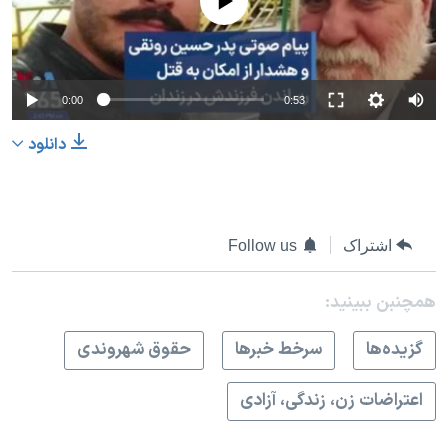
0:00
0:53
دانلود
اشتراک
Follow us
همچنبن ببینید:
گزيده‌ها
سرخط خبرها
حقوق شهروندی
اعتراضات زن، زندگی، آزادی