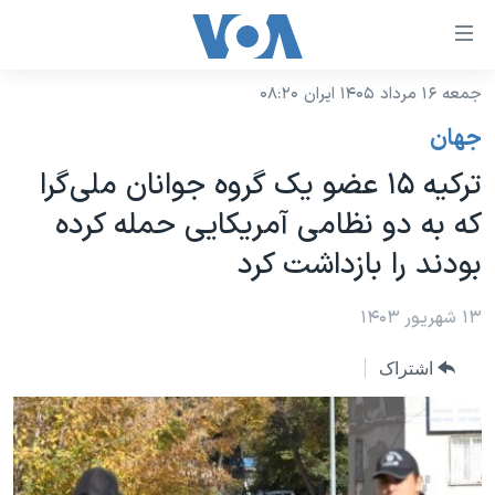
ینکهای
ابل
سترسی
جمعه ۱۶ مرداد ۱۴۰۵ ایران ۰۸:۲۰
خانه
هش
جهان
نسخه سبک وب‌سایت
ه
ترکیه ۱۵ عضو یک گروه جوانان ملی‌گرا
حتوای
موضوع ها
که به دو نظامی آمریکایی حمله کرده
صلی
برنامه های تلویزیونی
ایران
هش
بودند را بازداشت کرد
جدول برنامه ها
ه
آمریکا
فحه
صفحه‌های ویژه
۱۳ شهریور ۱۴۰۳
جهان
صلی
فرکانس‌های صدای آمریکا
ورزشی
جام جهانی ۲۰۲۶
هش
اشتراک
پخش رادیویی
ه
گزیده‌ها
عملیات خشم حماسی
ستجو
۲۵۰سالگی آمریکا
ویژه برنامه‌ها
یادگیری زبان انگلیسی
ویدیوها
بایگانی برنامه‌های تلویزیونی