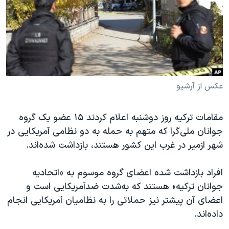
دنبال کنید
مستندها
فرهنگ و زندگی
حقوق شهروندی
انتخابات ریاست جمهوری آمریکا ۲۰۲۴
اقتصادی
حمله جمهوری اسلامی به اسرائیل
رمز مهسا
علم و فناوری
زبانهای مختلف
اسرائیل در جنگ
ورزش زنان در ایران
عکس از آرشیو
گالری عکس
اعتراضات زن، زندگی، آزادی
مقامات ترکیه روز دوشنبه اعلام کردند ۱۵ عضو یک گروه
آرشیو پخش زنده
مجموعه مستندهای دادخواهی
جوانان ملی‌گرا که متهم به حمله به دو نظامی آمریکایی در
تریبونال مردمی آبان ۹۸
شهر ازمیر در غرب این کشور هستند، بازداشت شده‌اند.
دادگاه حمید نوری
افراد بازداشت شده اعضای گروه موسوم به «اتحادیه
چهل سال گروگان‌گیری
جوانان ترکیه» هستند که به‌شدت ضدآمریکایی است و
قانون شفافیت دارائی کادر رهبری ایران
اعضای آن پیشتر نیز حملاتی را به نظامیان آمریکایی انجام
داده‌اند.
اعتراضات مردمی آبان ۹۸