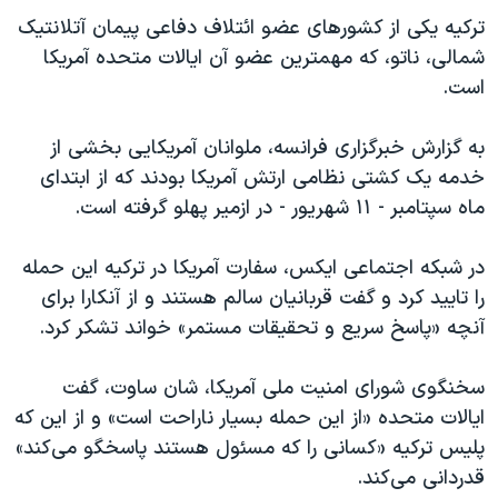
اسرائیل در جنگ
ترکیه یکی از کشورهای عضو ائتلاف دفاعی پیمان آتلانتیک
نرگس محمدی برنده جایزه نوبل صلح
شمالی، ناتو، که مهمترین عضو آن ایالات متحده آمریکا
است.
همایش محافظه‌کاران آمریکا «سی‌پک»
صفحه‌های ویژه
به گزارش خبرگزاری فرانسه، ملوانان آمریکایی بخشی از
سفر پرزیدنت ترامپ به چین
خدمه یک کشتی نظامی ارتش آمریکا بودند که از ابتدای
ماه سپتامبر - ۱۱ شهریور - در ازمیر پهلو گرفته است.
در شبکه اجتماعی ایکس، سفارت آمریکا در ترکیه این حمله
را تایید کرد و گفت قربانیان سالم هستند و از آنکارا برای
آنچه «پاسخ سریع و تحقیقات مستمر» خواند تشکر کرد.
سخنگوی شورای امنیت ملی آمریکا، شان ساوت، گفت
ایالات متحده «از این حمله بسیار ناراحت است» و از این که
پلیس ترکیه «کسانی را که مسئول هستند پاسخگو می‌کند»
قدردانی می‌کند.