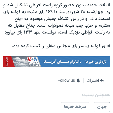
اسرائیل در جنگ
ائتلاف جدید بدون حضور گروه راست افراطی تشکیل شد و
نرگس محمدی برنده جایزه نوبل صلح
روز چهارشنبه ۲۰ شهریور سنا با ۱۶۹ رای مثبت به کونته رای
اعتماد داد. او در راس ائتلاف جنبش موسوم به «پنج
همایش محافظه‌کاران آمریکا «سی‌پک»
ستاره» و حزب چپ میانه دموکرات است. جناح مقابل که
صفحه‌های ویژه
به راست افراطی نزدیک است،‌ توانست تنها ۱۳۳ رای بیاورد.
سفر پرزیدنت ترامپ به چین
آقای کونته پیشتر رای مجلس سفلی را کسب کرده بود.
اشتراک
Follow us
همچنبن ببینید:
جهان
سرخط خبرها