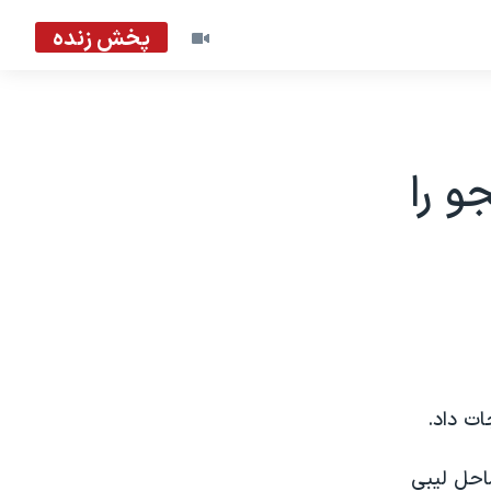
پخش زنده
ش از ۹۰۰ پناهجو را
ات داد.
و قایق که در ۴۶ کیلومتری ساحل لیبی