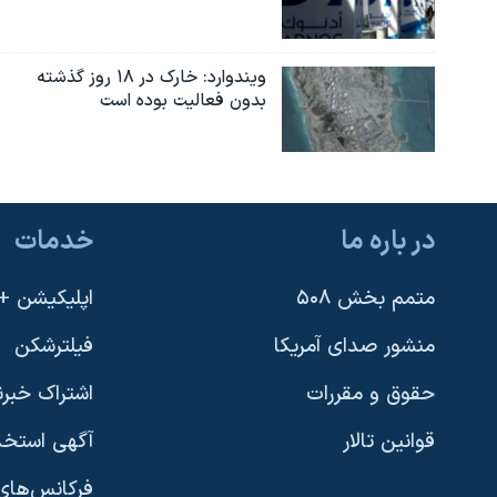
نرگس محمدی برنده جایزه نوبل صلح
همایش محافظه‌کاران آمریکا «سی‌پک»
ویندوارد: خارک در ۱۸ روز گذشته
بدون فعالیت بوده است
صفحه‌های ویژه
سفر پرزیدنت ترامپ به چین
در باره ما
خدمات
متمم بخش ۵۰۸
اپلیکیشن +VOA
منشور صدای آمریکا
فیلترشکن
حقوق و مقررات
اشتراک خبرن
قوانین تالار
آگهی استخد
فرکانس‌های 