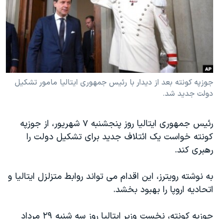
دنبال کنید
مستندها
فرهنگ و زندگی
حقوق شهروندی
انتخابات ریاست جمهوری آمریکا ۲۰۲۴
اقتصادی
حمله جمهوری اسلامی به اسرائیل
رمز مهسا
علم و فناوری
زبانهای مختلف
اسرائیل در جنگ
ورزش زنان در ایران
جوزپه کونته بعد از دیدار با رئیس جمهوری ایتالیا مامور تشکیل
دولت جدید شد.
گالری عکس
اعتراضات زن، زندگی، آزادی
آرشیو پخش زنده
مجموعه مستندهای دادخواهی
رئیس جمهوری ایتالیا روز پنجشنبه ۷ شهریور، از جوزپه
تریبونال مردمی آبان ۹۸
کونته خواست یک ائتلاف جدید برای تشکیل دولت را
رهبری کند.
دادگاه حمید نوری
چهل سال گروگان‌گیری
به نوشته رویترز، این اقدام می تواند روابط متزلزل ایتالیا و
قانون شفافیت دارائی کادر رهبری ایران
اتحادیه اروپا را بهبود بخشد.
اعتراضات مردمی آبان ۹۸
جوزپه کونته، نخست وزیر ایتالیا روز سه شنبه ۲۹ مرداد