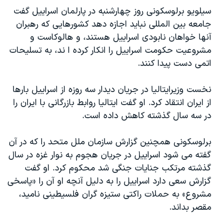
دنبال کنید
سیلویو برلوسکونی روز چهارشنبه در پارلمان اسراییل گفت
مستندها
فرهنگ و زندگی
جامعه بین المللی نباید اجازه دهد کشورهایی که رهبران
حقوق شهروندی
انتخابات ریاست جمهوری آمریکا ۲۰۲۴
آنها خواهان نابودی اسراییل هستند، و هالوکاست و
اقتصادی
حمله جمهوری اسلامی به اسرائیل
مشروعیت حکومت اسراییل را انکار کرده ا ند، به تسلیحات
اتمی دست پیدا کنند.
رمز مهسا
علم و فناوری
زبانهای مختلف
اسرائیل در جنگ
ورزش زنان در ایران
نخست وزیرایتالیا در جریان دیدار سه روزه از اسراییل بارها
گالری عکس
اعتراضات زن، زندگی، آزادی
از ایران انتقاد کرد. او گفت ایتالیا روابط بازرگانی با ایران را
در سه سال گذشته کاهش داده است.
آرشیو پخش زنده
مجموعه مستندهای دادخواهی
تریبونال مردمی آبان ۹۸
برلوسکونی همچنین گزارش سازمان ملل متحد را که در آن
دادگاه حمید نوری
گفته می شود اسراییل در جریان هجوم به نوار غزه در سال
گذشته مرتکب جنایات جنگی شد محکوم کرد. او گفت
چهل سال گروگان‌گیری
گزارش سعی دارد اسراییل را به دلیل آنچه او آن را «پاسخی
قانون شفافیت دارائی کادر رهبری ایران
مشروع» به حملات راکتی ستیزه گران فلسیطینی نامید،
اعتراضات مردمی آبان ۹۸
مقصر بداند.