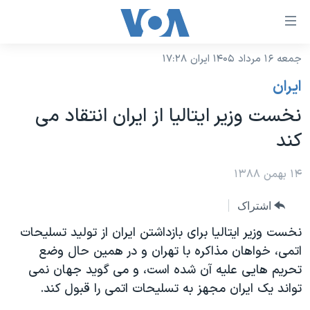
ینکهای
ابل
سترسی
جمعه ۱۶ مرداد ۱۴۰۵ ایران ۱۷:۲۸
خانه
هش
ايران
نسخه سبک وب‌سایت
ه
نخست وزیر ایتالیا از ایران انتقاد می
حتوای
موضوع ها
کند
صلی
برنامه های تلویزیونی
ایران
هش
جدول برنامه ها
۱۴ بهمن ۱۳۸۸
ه
آمریکا
فحه
صفحه‌های ویژه
جهان
اشتراک
صلی
فرکانس‌های صدای آمریکا
ورزشی
جام جهانی ۲۰۲۶
نخست وزیر ایتالیا برای بازداشتن ایران از تولید تسلیحات
هش
پخش رادیویی
اتمی، خواهان مذاکره با تهران و در همین حال وضع
ه
گزیده‌ها
عملیات خشم حماسی
تحریم هایی علیه آن شده است، و می گوید جهان نمی
ستجو
۲۵۰سالگی آمریکا
ویژه برنامه‌ها
یادگیری زبان انگلیسی
تواند یک ایران مجهز به تسلیحات اتمی را قبول کند.
ویدیوها
بایگانی برنامه‌های تلویزیونی