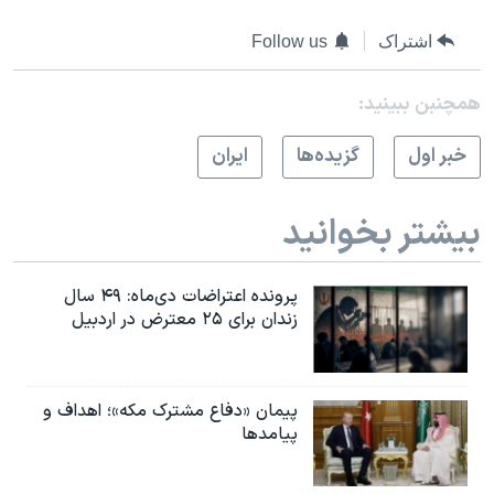
اسرائیل در جنگ
اشتراک
Follow us
نرگس محمدی برنده جایزه نوبل صلح
همایش محافظه‌کاران آمریکا «سی‌پک»
همچنبن ببینید:
صفحه‌های ویژه
خبر اول
گزيده‌ها
ايران
سفر پرزیدنت ترامپ به چین
بیشتر بخوانید
پرونده اعتراضات دی‌ماه: ۴۹ سال
زندان برای ۲۵ معترض در اردبیل
پیمان «دفاع مشترک مکه»؛ اهداف و
پیامدها