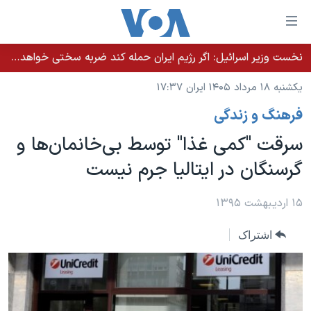
ینکهای
ابل
سترسی
نخست وزیر اسرائيل: اگر رژیم ایران حمله کند ضربه سختی خواهد خورد
خانه
هش
یکشنبه ۱۸ مرداد ۱۴۰۵ ایران ۱۷:۳۷
نسخه سبک وب‌سایت
ه
فرهنگ و زندگی
حتوای
موضوع ها
صلی
سرقت "کمی غذا" توسط بی‌خانمان‌ها و
برنامه های تلویزیونی
ایران
هش
گرسنگان در ایتالیا جرم نیست
جدول برنامه ها
ه
آمریکا
فحه
صفحه‌های ویژه
جهان
۱۵ اردیبهشت ۱۳۹۵
صلی
فرکانس‌های صدای آمریکا
ورزشی
جام جهانی ۲۰۲۶
هش
اشتراک
پخش رادیویی
ه
گزیده‌ها
عملیات خشم حماسی
ستجو
۲۵۰سالگی آمریکا
ویژه برنامه‌ها
یادگیری زبان انگلیسی
ویدیوها
بایگانی برنامه‌های تلویزیونی