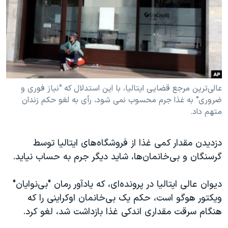
دنبال کنید
مستندها
فرهنگ و زندگی
حقوق شهروندی
انتخابات ریاست جمهوری آمریکا ۲۰۲۴
اقتصادی
حمله جمهوری اسلامی به اسرائیل
رمز مهسا
علم و فناوری
زبانهای مختلف
اسرائیل در جنگ
ورزش زنان در ایران
عالی‌ترین مرجع قضایی ایتالیا، با این استدلال که "نیاز فوری و
ضروری" به غذا جرم محسوب نمی شود، رأی به لغو حکم زندان
گالری عکس
اعتراضات زن، زندگی، آزادی
متهم داد.
آرشیو پخش زنده
مجموعه مستندهای دادخواهی
تریبونال مردمی آبان ۹۸
دزدیدن مقدار کمی غذا از فروشگاه‌های ایتالیا توسط
گرسنگان و بی‌خانمان‌ها، شاید دیگر جرم به حساب نیاید.
دادگاه حمید نوری
چهل سال گروگان‌گیری
دیوان عالی ایتالیا در پرونده‌ای، که یادآور رمان "بی‌نوایان"
قانون شفافیت دارائی کادر رهبری ایران
ویکتور هوگو است، حکم یک بی‌خانمان اوکراینی را که
هنگام سرقت مقداری اندکی غذا بازداشت شد، لغو کرد.
اعتراضات مردمی آبان ۹۸