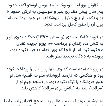
اسرائیل در جنگ
به گزارش روزنامه نیویورک تایمز، رومن اوستریاکف حدود
نرگس محمدی برنده جایزه نوبل صلح
پنج سال پیش مقداری پنیر و سوسیس به ارزش حدود ۴
یورو (کمتر از پنج دلار) از فروشگاهی در جنوا برداشت، اما
همایش محافظه‌کاران آمریکا «سی‌پک»
پول آن را بطور کامل پرداخت نکرد.
صفحه‌های ویژه
سفر پرزیدنت ترامپ به چین
در فوریه ۲۰۱۵ میلادی (زمستان ۱۳۹۳) دادگاه بدوی او را
به شش ماه زندان و پرداخت ۱۰۰ یورو جریمه نقدی
محکوم کرد. اما از آنجا که وی اقدام به فرار نکرده بود،
پرونده به دادگاه تجدید نظر رفت.
در پرونده آمده است که وی تنها پول نان را پرداخت کرده
بود و هنگامی که کارمند فروشگاه متوجه قضیه شد، او
هنوز فروشگاه را ترک نکرده بود، در نتیجه جرم او از
"سرقت"، باید به "تلاش برای سرقت" کاهش یابد.
به نوشته نیویورک تایمز، عالی‌ترین مرجع قضایی ایتالیا، با