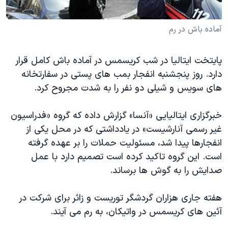
دنبال کنید
مستندها
فرهنگ و زندگی
آماده باش در رم
حقوق شهروندی
انتخابات ریاست جمهوری آمریکا ۲۰۲۴
اقتصادی
حمله جمهوری اسلامی به اسرائیل
پایتخت ایتالیا در شب کریسمس در آماده باش کامل قرار
رمز مهسا
علم و فناوری
دارد. روز پنجشنبه انفجار بمب های پستی در سفارتخانه
زبانهای مختلف
اسرائیل در جنگ
ورزش زنان در ایران
های سویس و شیلی دو نفر را به شدت مجروح کرد.
گالری عکس
اعتراضات زن، زندگی، آزادی
خبرگزاری ایتالیایی «آنسا» گزارش داده که گروه «فدراسیون
آرشیو پخش زنده
مجموعه مستندهای دادخواهی
غیر رسمی آنارشیست» در یادداشتی که در محل یکی از
تریبونال مردمی آبان ۹۸
انفجارها پیدا شد، مسئولیت حملات را بر عهده گرفته
است. این گروه تاکید کرده است تصمیم دارد با عمل
دادگاه حمید نوری
صدایش را به گوش ها برساند.
چهل سال گروگان‌گیری
قانون شفافیت دارائی کادر رهبری ایران
هفته جاری هزاران گردشگر توریست و زائر برای شرکت در
آئین های کریسمس در واتیکان، به رم می آیند.
اعتراضات مردمی آبان ۹۸