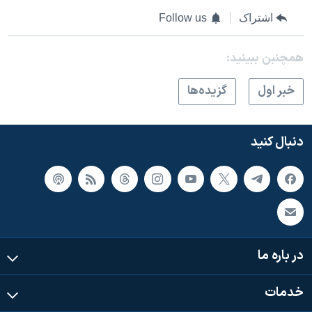
اسرائیل در جنگ
اشتراک
Follow us
نرگس محمدی برنده جایزه نوبل صلح
همایش محافظه‌کاران آمریکا «سی‌پک»
همچنبن ببینید:
صفحه‌های ویژه
خبر اول
گزيده‌ها
سفر پرزیدنت ترامپ به چین
دنبال کنید
در باره ما
خدمات