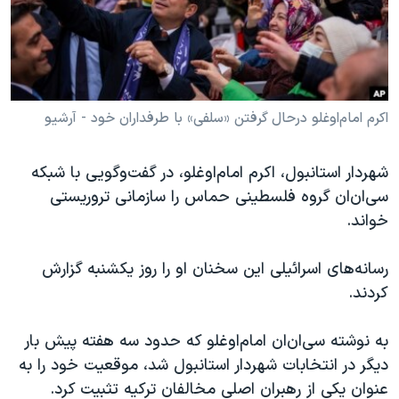
دنبال کنید
مستندها
فرهنگ و زندگی
حقوق شهروندی
انتخابات ریاست جمهوری آمریکا ۲۰۲۴
اقتصادی
حمله جمهوری اسلامی به اسرائیل
رمز مهسا
علم و فناوری
اکرم امام‌اوغلو درحال گرفتن «سلفی» با طرفداران خود - آرشیو
زبانهای مختلف
اسرائیل در جنگ
ورزش زنان در ایران
شهردار استانبول، اکرم امام‌اوغلو، در گفت‌و‌گویی با شبکه
گالری عکس
اعتراضات زن، زندگی، آزادی
سی‌ان‌ان گروه فلسطینی حماس را سازمانی تروریستی
آرشیو پخش زنده
مجموعه مستندهای دادخواهی
خواند.
تریبونال مردمی آبان ۹۸
رسانه‌های اسرائيلی این سخنان او را روز یکشنبه گزارش
دادگاه حمید نوری
کردند.
چهل سال گروگان‌گیری
به نوشته سی‌ان‌ان امام‌اوغلو که حدود سه هفته پیش بار
قانون شفافیت دارائی کادر رهبری ایران
دیگر در انتخابات شهردار استانبول شد، موقعیت خود را به
اعتراضات مردمی آبان ۹۸
عنوان یکی از رهبران اصلی مخالفان ترکیه تثبیت کرد.