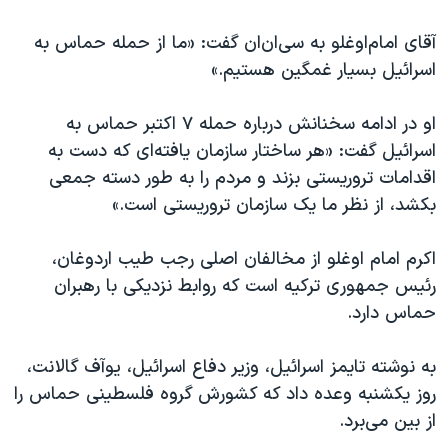
اسرائیل در جنگ
آقای امام‌اوغلو به سی‌ان‌ان گفت: «ما از حمله حماس به
نرگس محمدی برنده جایزه نوبل صلح
اسرائیل بسیار غمگین هستیم.»
همایش محافظه‌کاران آمریکا «سی‌پک»
صفحه‌های ویژه
او در ادامه سخنانش درباره حمله ۷ اکتبر حماس به
اسرائيل گفت: «هر ساختار سازمان یافته‌ای که دست به
سفر پرزیدنت ترامپ به چین
اقدامات تروریستی بزند و مردم را به طور دسته جمعی
بکشد، از نظر ما یک سازمان تروریستی است.»
اکرم امام اوغلو از مخالفان اصلی رجب طیب اردوغان،
رئیس جمهوری ترکیه است که روابط نزدیکی با رهبران
حماس دارد.
به نوشته تایمز اسرائيل، وزیر دفاع اسرائيل، یوآف گالانت،
روز یکشنبه وعده داد که کشورش گروه فلسطینی حماس را
از بین می‌برد.