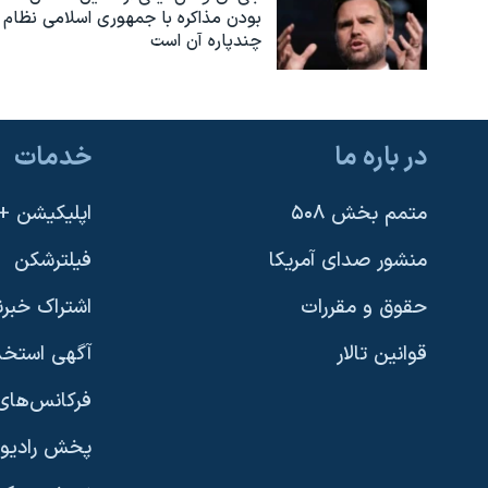
بودن مذاکره با جمهوری اسلامی نظام
چندپاره آن است
در باره ما
خدمات
متمم بخش ۵۰۸
اپلیکیشن +VOA
منشور صدای آمریکا
فیلترشکن
حقوق و مقررات
اشتراک خبرن
قوانین تالار
آگهی استخد
فرکانس‌های 
پخش رادیو
یادگیری زبان انگلیسی