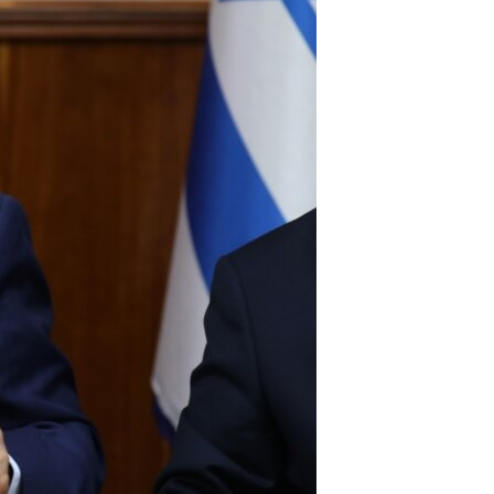
مستندها
فرهنگ و زندگی
حقوق شهروندی
انتخابات ریاست جمهوری آمریکا ۲۰۲۴
اقتصادی
حمله جمهوری اسلامی به اسرائیل
رمز مهسا
علم و فناوری
اسرائیل در جنگ
ورزش زنان در ایران
گالری عکس
اعتراضات زن، زندگی، آزادی
آرشیو پخش زنده
مجموعه مستندهای دادخواهی
تریبونال مردمی آبان ۹۸
دادگاه حمید نوری
چهل سال گروگان‌گیری
قانون شفافیت دارائی کادر رهبری ایران
اعتراضات مردمی آبان ۹۸
اسرائیل در جنگ