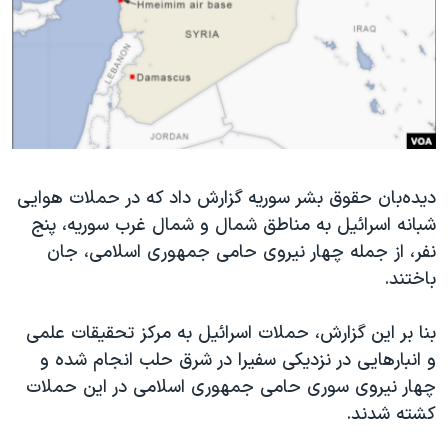
دنبال کنید
مستندها
فرهنگ و زندگی
حقوق شهروندی
انتخابات ریاست جمهوری آمریکا ۲۰۲۴
اقتصادی
حمله جمهوری اسلامی به اسرائیل
رمز مهسا
علم و فناوری
زبانهای مختلف
اسرائیل در جنگ
ورزش زنان در ایران
دیده‌بان حقوق بشر سوریه گزارش داد که در حملات هوایی
گالری عکس
اعتراضات زن، زندگی، آزادی
شبانه اسرائیل به مناطق شمال و شمال غرب سوریه، پنج
آرشیو پخش زنده
مجموعه مستندهای دادخواهی
نفر، از جمله چهار نیروی حامی جمهوری اسلامی، جان
تریبونال مردمی آبان ۹۸
باختند.
دادگاه حمید نوری
بنا بر این گزارش، حملات اسرائیل به مرکز تحقیقات علمی
چهل سال گروگان‌گیری
و انبارهایی در نزدیکی سفیرا در شرق حلب انجام شده و
قانون شفافیت دارائی کادر رهبری ایران
چهار نیروی سوری حامی جمهوری اسلامی در این حملات
کشته شدند.
اعتراضات مردمی آبان ۹۸