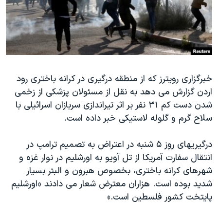
دنبال کنید
مستندها
فرهنگ و زندگی
حقوق شهروندی
انتخابات ریاست جمهوری آمریکا ۲۰۲۴
اقتصادی
حمله جمهوری اسلامی به اسرائیل
رمز مهسا
علم و فناوری
زبانهای مختلف
خبرگزاری رویترز که از منطقه درگیری در کرانه باختری رود
اسرائیل در جنگ
ورزش زنان در ایران
اردن گزارش می دهد به نقل از مسئولان پزشکی از زخمی
گالری عکس
اعتراضات زن، زندگی، آزادی
شدن دست کم ۳۱ نفر بر اثر تیراندازی سربازان اسرائیلی با
آرشیو پخش زنده
مجموعه مستندهای دادخواهی
سلاح گرم و گلوله لاستیکی خبر داده است.
تریبونال مردمی آبان ۹۸
درگیریهای روز ۵ شنبه در اعتراض به تصمیم ترامپ در
دادگاه حمید نوری
انتقال سفارت آمریکا از تل آویو به اورشلیم در نوار غزه و
چهل سال گروگان‌گیری
شهرهای کرانه باختری، بخصوص هبرون و البئر بسیار
شدید بوده است. هزاران معترض شعار می دادند «اورشلیم
قانون شفافیت دارائی کادر رهبری ایران
پایتخت کشور فلسطین است.»
اعتراضات مردمی آبان ۹۸