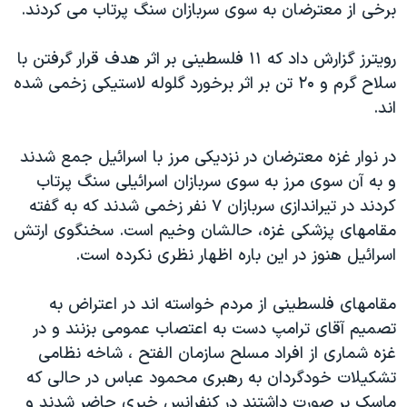
اسرائیل در جنگ
برخی از معترضان به سوی سربازان سنگ پرتاب می کردند.
نرگس محمدی برنده جایزه نوبل صلح
رویترز گزارش داد که ۱۱ فلسطینی بر اثر هدف قرار گرفتن با
همایش محافظه‌کاران آمریکا «سی‌پک»
سلاح گرم و ۲۰ تن بر اثر برخورد گلوله لاستیکی زخمی شده
صفحه‌های ویژه
اند.
سفر پرزیدنت ترامپ به چین
در نوار غزه معترضان در نزدیکی مرز با اسرائیل جمع شدند
و به آن سوی مرز به سوی سربازان اسرائیلی سنگ پرتاب
کردند در تیراندازی سربازان ۷ نفر زخمی شدند که به گفته
مقامهای پزشکی غزه، حالشان وخیم است. سخنگوی ارتش
اسرائیل هنوز در این باره اظهار نظری نکرده است.
مقامهای فلسطینی از مردم خواسته اند در اعتراض به
تصمیم آقای ترامپ دست به اعتصاب عمومی بزنند و در
غزه شماری از افراد مسلح سازمان الفتح ، شاخه نظامی
تشکیلات خودگردان به رهبری محمود عباس در حالی که
ماسک بر صورت داشتند در کنفرانس خبری حاضر شدند و