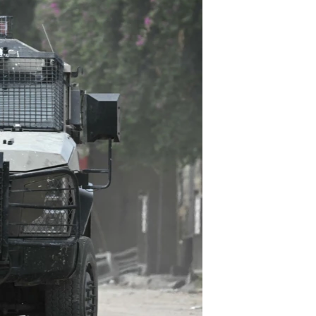
مستندها
فرهنگ و زندگی
حقوق شهروندی
انتخابات ریاست جمهوری آمریکا ۲۰۲۴
اقتصادی
حمله جمهوری اسلامی به اسرائیل
رمز مهسا
علم و فناوری
اسرائیل در جنگ
ورزش زنان در ایران
گالری عکس
اعتراضات زن، زندگی، آزادی
آرشیو پخش زنده
مجموعه مستندهای دادخواهی
تریبونال مردمی آبان ۹۸
دادگاه حمید نوری
چهل سال گروگان‌گیری
قانون شفافیت دارائی کادر رهبری ایران
اعتراضات مردمی آبان ۹۸
اسرائیل در جنگ