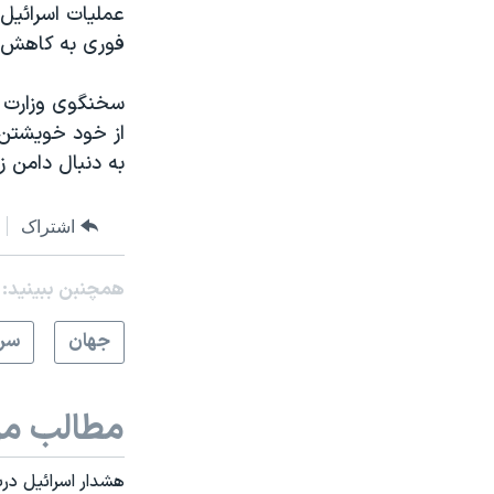
عملیات اسرائیل 
فوری به کاهش ت
سخنگوی وزارت خا
از خود خویشتن د
به دنبال دامن 
اشتراک
همچنبن ببینید:
جهان
سرخ
مطالب مر
هشدار اسرائیل در