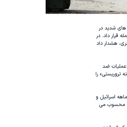
های شدید در
ه قرار داد. در
تری، هشدار داد
«عملیات ضد
ه تروریستی» را
شته آسوشیتدپرس، چنین حملات هوایی، اگرچه در طول جنگ حدودا ۱۱ ماهه اسرائیل و
تری محسوب می