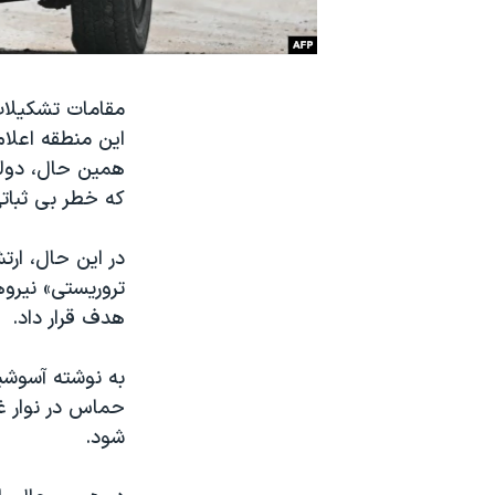
نرگس محمدی برنده جایزه نوبل صلح
همایش محافظه‌کاران آمریکا «سی‌پک»
مقامات تشکیلات
صفحه‌های ویژه
این منطقه اعلام
سفر پرزیدنت ترامپ به چین
همین حال، دولت ب
که خطر بی ثبا
در این حال، ار
تروریستی» نیروه
هدف قرار داد.
حماس در نوار غ
شود.