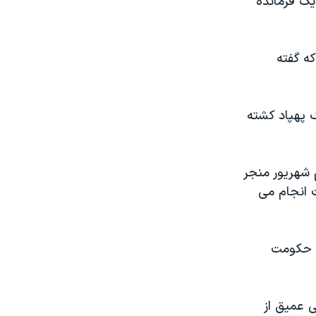
یک فرمانده
ه گفته
ک پهپاد کشته
 شهریور منجر
ملات انجام می
ه حکومت
ی عمیق از