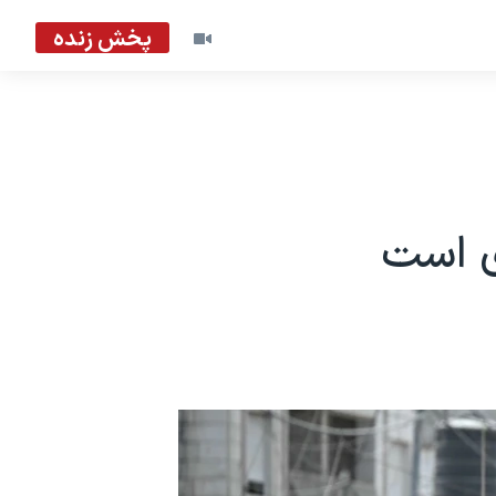
پخش زنده
ی است