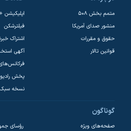
متمم بخش ۵۰۸
اپلیکیشن +VOA
منشور صدای آمریکا
فیلترشکن
حقوق و مقررات
اشتراک خبرن
قوانین تالار
آگهی استخد
فرکانس‌های 
پخش رادیو
یادگیری زبان انگلیسی
نسخه سبک 
دنبال کنید
گوناگون
صفحه‌های ویژه
رؤسای جمهو