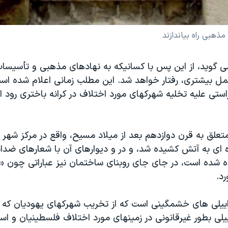
ذهبی راه بياندازند
ی گويد، از اين پس با کسانيکه به نهادهای مذهبی و تأسيسا
مل بيشتری، رفتار خواهد شد. اين مطلب زمانی اعلام شده 
تی عليه تخليه شهرکهای مورد اختلاف در کرانه باختری رود ار
علق به قرن دوازدهم بعد از ميلاد مسيح، واقع در مرکز شهر 
ی به آتش کشيده شد، و در و ديوارهای آن با شعارهای ضدا
 شده است، در جای جای روبنای ساختمان نيز عباراتی چون 
د.
سراييلی های خشمگينی است که از تخريب شهرکهای يهوديان که ب
يلی بطور غيرقانونی در زمينهای مورد اختلاف فلسطينيان و اسر