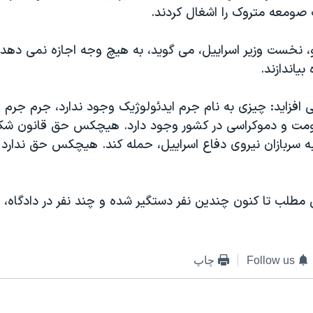
 صومعه متروک را اشغال کردند.
و، نخست وزير اسراييل، می گويد، به هيچ وجه اجازه نمی دهد
ياندازند.
ی افزايد: چيزی به نام جرم ايدئولوژيک وجود ندارد، جرم جرم
ومت و دموکراسی در کشور وجود دارد. هيچکس حق قانون شکن
 سربازان نيروی دفاع اسراييل، حمله کند. هيچکس حق ندارد 
ن مطلب تا کنون چندين نفر دستگير شده و چند نفر در دادگاه
Follow us
چاپ