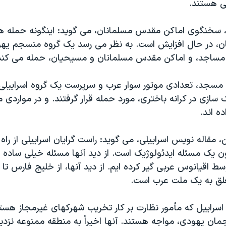
ی هستند.
 سخنگوی اماکن مقدس مسلمانان، می گويد: اينگونه حمله ها
، در حال افزايش است. به نظر می رسد يک گروه منسجم يه
مساجد، و اماکن مقدس مسلمانان و مسيحيان، حمله می کند
 مسجد، تعدادی موتور سوار عرب و سرپرست يک گروه اسراييلی 
سازی در کرانه باختری، مورد حمله قرار گرفتند. و در مواردی م
ه اند.
ين، مقاله نويس اسراييلی، می گويد: راست گرايان اسراييلی از را
ون يک مسئله ايدئولوژيک است. از ديد آنها مسئله خيلی ساده ا
 اقيانوس عربی گير کرده ايم. از ديد آنها، از خليج فارس تا 
ق به يک ملت عرب است.
اسراييل که مأمور نظارت بر کار تخريب شهرکهای غيرمجاز هستن
جمان يهودی، مواجه هستند. آنها اخيراً به منطقه ممنوعه نزدي