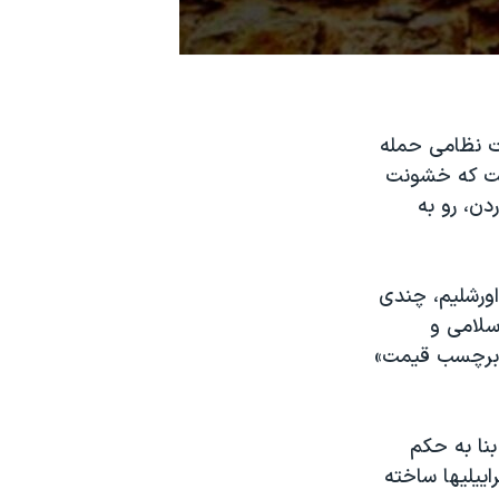
ت نظامی حمله
است که خشونت
دن، رو به
اورشليم، چندی
سلامی و
«برچسب قيمت»
نا به حکم
اييليها ساخته