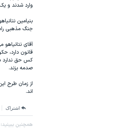
وارد شدند و يک
بنيامين نتانياه
جنگ مذهبی راه ب
آقای نتانياهو م
قانون دارد، حک
کس حق ندارد به
صدمه بزند.
از زمان طرح اي
اند.
اشتراک
همچنبن ببینید: