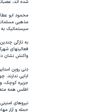
شده اند، عصبان
محمود ابو عطا،
مذهبی مسلمانان
سيستماتيک به 
به تازگی چندين
فعاليتهای شهرک 
واکنش نشان داد
دِنی روبِن استا
ابايی ندارند. چ
جزيره کوچک، وسط
اطلس همه متعل
نيروهای امنيتی 
حمله و آزار مها