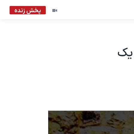
پخش زنده
 يک