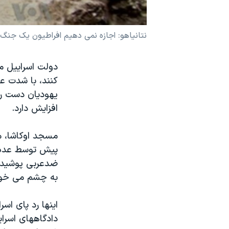
نرگس محمدی برنده جایزه نوبل صلح
همایش محافظه‌کاران آمریکا «سی‌پک»
نتانياهو: اجازه نمی دهيم افراطيون يک جنگ م
صفحه‌های ویژه
دولت اسراييل م
سفر پرزیدنت ترامپ به چین
کنند، با شدت ع
يهوديان دست راس
افزايش دارد.
مسجد اوکاشا، مت
پيش توسط عده ا
ضدعربی پوشيده
به چشم می خور
اينها رد پای ا
دادگاههای اسراي