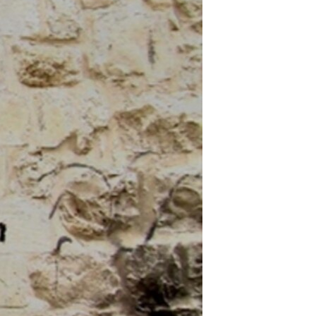
مستندها
فرهنگ و زندگی
حقوق شهروندی
انتخابات ریاست جمهوری آمریکا ۲۰۲۴
اقتصادی
حمله جمهوری اسلامی به اسرائیل
رمز مهسا
علم و فناوری
اسرائیل در جنگ
ورزش زنان در ایران
گالری عکس
اعتراضات زن، زندگی، آزادی
آرشیو پخش زنده
مجموعه مستندهای دادخواهی
تریبونال مردمی آبان ۹۸
دادگاه حمید نوری
چهل سال گروگان‌گیری
قانون شفافیت دارائی کادر رهبری ایران
اعتراضات مردمی آبان ۹۸
اسرائیل در جنگ