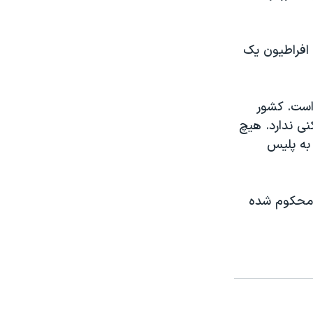
 افراطيون يک
 است. کشور
ی ندارد. هيچ
به پليس
، محکوم شده