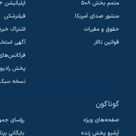
متمم بخش ۵۰۸
اپلیکیشن +VOA
منشور صدای آمریکا
فیلترشکن
حقوق و مقررات
اشتراک خبرن
قوانین تالار
آگهی استخد
فرکانس‌های 
پخش رادیو
یادگیری زبان انگلیسی
نسخه سبک 
دنبال کنید
گوناگون
صفحه‌های ویژه
رؤسای جمهو
آرشیو پخش زنده
بایگانی برن