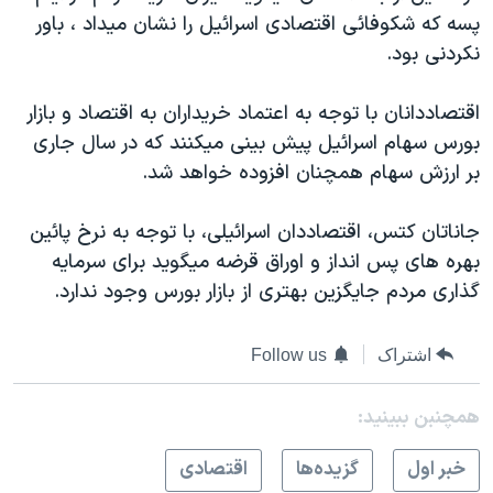
اسرائیل در جنگ
پسه که شکوفائی اقتصادی اسرائيل را نشان ميداد ، باور
نرگس محمدی برنده جایزه نوبل صلح
نکردنی بود.
همایش محافظه‌کاران آمریکا «سی‌پک»
اقتصاددانان با توجه به اعتماد خريداران به اقتصاد و بازار
صفحه‌های ویژه
بورس سهام اسرائيل پيش بينی ميکنند که در سال جاری
سفر پرزیدنت ترامپ به چین
بر ارزش سهام همچنان افزوده خواهد شد.
جاناتان کتس، اقتصاددان اسرائيلی، با توجه به نرخ پائين
بهره های پس انداز و اوراق قرضه ميگويد برای سرمايه
گذاری مردم جايگزين بهتری از بازار بورس وجود ندارد.
اشتراک
Follow us
همچنبن ببینید:
خبر اول
گزيده‌ها
اقتصادی