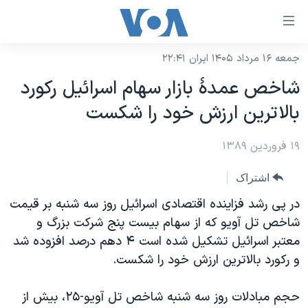
ینکهای
ابل
سترسی
جمعه ۱۶ مرداد ۱۴۰۵ ایران ۲۲:۴۱
خانه
هش
شاخص عمدۀ بازار سهام اسرائيل رکورد
نسخه سبک وب‌سایت
ه
بالاترين ارزش خود را شکست
حتوای
موضوع ها
صلی
۱۹ فروردین ۱۳۸۹
برنامه های تلویزیونی
ایران
هش
جدول برنامه ها
ه
آمریکا
اشتراک
فحه
صفحه‌های ویژه
جهان
در پی رشد فزاينده اقتصادی اسرائيل روز سه شنبه بر قيمت
صلی
فرکانس‌های صدای آمریکا
شاخص تل آويو که از سهام بيست پنج شرکت بزرگ و
ورزشی
جام جهانی ۲۰۲۶
هش
معتبر اسرائيل تشکيل شده است ۴ دهم درصد افزوده شد
پخش رادیویی
ه
گزیده‌ها
عملیات خشم حماسی
و رکورد بالاترين ارزش خود را شکست.
ستجو
۲۵۰سالگی آمریکا
ویژه برنامه‌ها
یادگیری زبان انگلیسی
حجم مبادلات روز سه شنبه شاخص تل آويو-۲۵، بيش از
ویدیوها
بایگانی برنامه‌های تلویزیونی