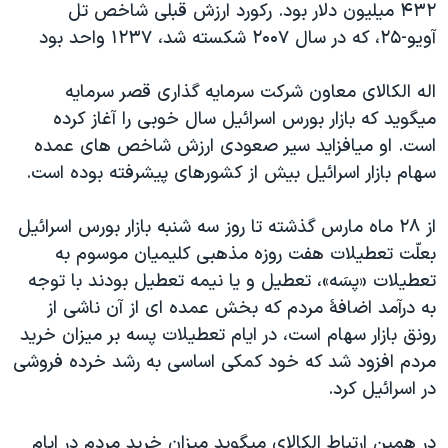
۴۳۲ ميليون دلار بود. رکورد ارزش قبلی شاخص تل
دنبال کنید
مستندها
فرهنگ و زندگی
آويو-۲۵، که در سال ۲۰۰۷ شکسته شد، ۱۲۳۷ واحد بود
حقوق شهروندی
انتخابات ریاست جمهوری آمریکا ۲۰۲۴
اله الکالای معاون شرکت سرمايه گذاری قصر سرمايه
اقتصادی
حمله جمهوری اسلامی به اسرائیل
ميگويد که بازار بورس اسرائيل سال خوبی را آغاز کرده
رمز مهسا
علم و فناوری
است. او ميافزايد سير صعودی ارزش شاخص های عمده
زبانهای مختلف
اسرائیل در جنگ
ورزش زنان در ایران
سهام بازار اسرائيل بيش از کشورهای پيشرفته بوده است.
گالری عکس
اعتراضات زن، زندگی، آزادی
از ۲۸ ماه مارس گذشته تا روز سه شنبه بازار بورس اسرائيل
آرشیو پخش زنده
مجموعه مستندهای دادخواهی
بعلّت تعطيلات هفت روزه مذهبی کليميان موسوم به
تریبونال مردمی آبان ۹۸
تعطيلات «پسَه»، تعطيل و يا نيمه تعطيل بودند با توجه
به درآمد اضافۀ مردم که بخش عمده ای از آن ناشی از
دادگاه حمید نوری
رونق بازار سهام است، در ايام تعطيلات پسه بر ميزان خريد
چهل سال گروگان‌گیری
مردم افزود شد که خود کمکی اساسی به رشد خرده فروشی
قانون شفافیت دارائی کادر رهبری ایران
در اسرائيل کرد.
اعتراضات مردمی آبان ۹۸
در همين ارتباط الکالای ميگويد ميزان خريد مردم در ايام