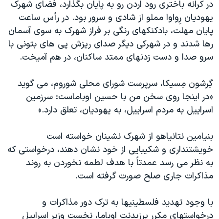
اسرائیل در جنگ
در کرانه باختری رود اردن رو به پايان بگذارد، فضای شهرک
يهوديان رِواوا مملو از شادی و سرور بود. در رأس ساعت
نرگس محمدی برنده جایزه نوبل صلح
پايان مهلت، بادکنکهای رنگی بر فراز شهرک به سوی آسمان
همایش محافظه‌کاران آمریکا «سی‌پک»
رها شدند و در شهرکی ديگر صدای ريزش پی های بتونی با
صفحه‌های ویژه
سرو صدا و دست زدنهای ممتد ساکنان، در هم آميخت.
سفر پرزیدنت ترامپ به چین
گِرشون مِسيکا، سرپرست شورای محلی شوروم، می گويد
«در اينجا روی سخن من با حسين اوباماست: سرزمين
اسراييل به مردم اسراييل، به يهوديان، تعلق دارد.»
بنيامين نتانياهو از شهرک نشينان خواسته است
خويشتنداری و شکيبايی از خود نشان دهند، درخواستی که
به نظر می رسد عمدتاً با هدف لطمه نخوردن به روند
مذاکرات جاری صلح صورت گرفته است.
با وجود تهديد فلسطينيها به ترک دور مذاکرات و
درخواستهای مکرر پرزيدنت اوباما، نخست وزير اسراييل