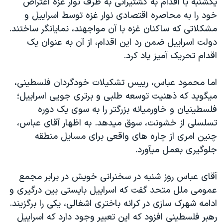
يکشنبه با اقدام به کشتيرانی به طرف نوار غزه اعتراض
خود را به محاصره اقتصادی نوار غزه توسط اسراييل و
مشکلاتی که ساکنان غزه با آن مواجهند، نمايانگر ساختند.
دولت اسراييل ضمن رد اين اقدام، از آن به عنوان يک
اقدام تحريک آميز ياد کرد.
اما محمود عباس، رييس تشکيلات خودگردان فلسطينی،
ميگويد که ذهنيت توسعه طلبی و برتری جويی اسراييل؛
فلسطينيان و خاورميانه بزرگتر را به سوی يک دوره
تسلسلی از خشونت، سوق ميدهد. به اظهار آقای عباس،
چنين امری از چاره های واقعی برای مسايل منطقه
جلوگيری بعمل ميآورد.
آقای عباس روز شنبه در سخنرانی خويش در برابر مجمع
عمومی ملل متحد گفت که اسراييل بايستی بين درگيری و
ادامه شهرک سازی در کرانه باختری اشغالی، يکی را برگزيند.
رهبر فلسطينی افزود که اين تعبير وجود دارد که اسراييل