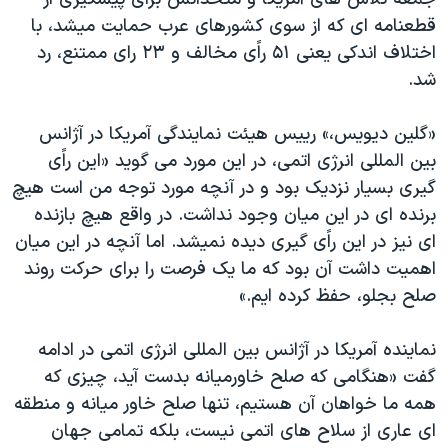
قطعنامه ای که از سوی کشورهای عرب حمايت ميشد، با
اختلاف اندکی يعنی ۵۱ راًی مخالف و ۲۳ رای ممتنع، رد
شد.
«گلين ديويس،» رييس هيئت نمايندگی آمريکا در آژانس
بين المللی انرژی اتمی، در اين مورد می گويد «اين راًی
گيری بسيار نزديک بود و در آنچه مورد توجه من است هيچ
برنده ای در اين ميان وجود نداشت. در واقع هيچ بازنده
ای نيز در اين راًی گيری ديده نميشد. اما آنچه در اين ميان
اهميت داشت آن بود که ما يک فرصت را برای حرکت روند
صلح بجلو، حفظ کرده ايم.»
نماينده آمريکا در آژانس بين المللی انرژی اتمی در ادامه
گفت «هنگامی که صلح خاورميانه بدست آيد، چيزی که
همه ما خواهان آن هستيم، تنها صلح خاور ميانه و منطقه
ای عاری از سلاح های اتمی نيست، بلکه تمامی جهان