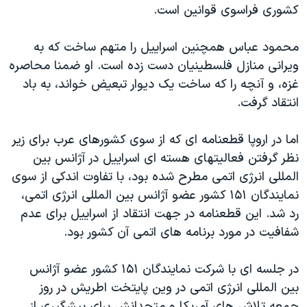
کشوری فراسوی قوانين است.
محمود عباس همچنين اسراييل را متهم ساخت که به
ويرانی منازل فلسطينيان دست زده است. او ضمنا محاصره
غزه، و آنچه را که ساخت يک ديوار تبعيض خواند، به باد
انتقاد گرفت.
اما در اروپا قطعنامه ای که از سوی کشورهای عرب برای زير
نظر گرفتن فعاليتهای هسته ای اسراييل در آژانس بين
المللی انرژی اتمی مطرح شده بود، با تفاوت اندکی از سوی
نمايندگان ۱۵۱ کشور عضو آژانس بين المللی انرژی اتمی،
رد شد. اين قطعنامه در جهت انتقاد از اسراييل برای عدم
شفافيت در مورد برنامه های اتمی آن کشور بود.
در جلسه ای با شرکت نمايندگان ۱۵۱ کشور عضو آژانس
بين المللی انرژی اتمی در وين پايتخت اطريش در روز
جمعه تلاش های آمريکا و متحدانش برای پيشگيری از