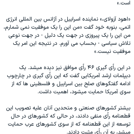
است.»
«اهود آزولای،» نماينده اسراييل در آژانس بين المللی انرژی
اتمی، بنوبه خود گفت «من اين را يک موفقيت نمی شمارم،
من اين را يک پيروزی در جهت يک دليل - در جهت نوعی
تلاش سياسی - بحساب می آورم. در نتيجه اين امر يک
موفقيت نيست.»
در اين راًی گيری ۴۶ راًی موافق نيز ديده ميشد. يک
ديپلمات ارشد آمريکايی گفت که اين راًی گيری در چارچوب
ادامه گفتگوهای صلح بين اسراييل و فلسطينی ها که از
سوی آمريکا حمايت ميشود، اهميت داشت.
بيشتر کشورهای صنعتی و متحدين آنان عليه تصويب اين
قطعنامه راًی منفی دادند، در حالی که کشورهای در حال
توسعه از اين قطعنامه که از سوی کشورهای عرب حمايت
ميشد، به آن راًی مثبت دادند.