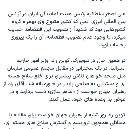
علی اصغر سلطانيه رئيس هيئت نمايندگی ايران در آژانس
بين المللی انرژی اتمی که کشور متبوع وی بهمراه گروه
کشورهايی بود که شديداً از تصويب اين قطعنامه حمايت
ميکرد، با وجود عدم تصويب قطعنامه، آن را يک پيروزی
بحساب آورد.
در همين حال در نيويورک، کوين راد، وزير امور خارجه
استراليا، در يک سخنرانی در مقابل مجمع عمومی سازمان
ملل متحد خواهان تلاش بيشتری برای خلع سلاح هسته
ای و دستيابی به صلحی پايدار در خاورميانه شد. آقای راد از
رهبران جهان خواست از «ظاهر سازی» دست بردارند و در
عوض به وعده های خود، عمل کنند.
کوين راد روز شنبه از رهبران جهان خواست برای مقابله با
مسائلی همچون تروريسم و گسترش سلاح های هسته ای،