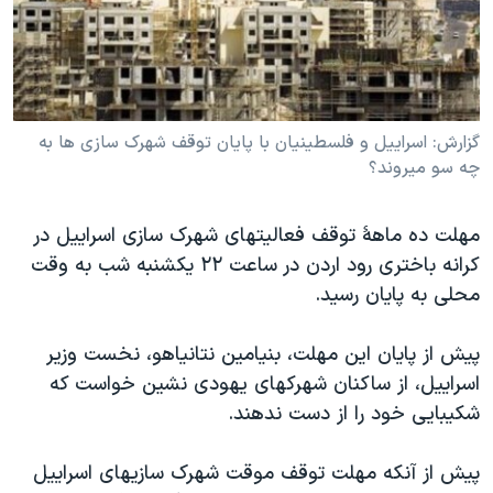
دنبال کنید
مستندها
فرهنگ و زندگی
حقوق شهروندی
انتخابات ریاست جمهوری آمریکا ۲۰۲۴
اقتصادی
حمله جمهوری اسلامی به اسرائیل
گزارش: اسراييل و فلسطينيان با پايان توقف شهرک سازی ها به
رمز مهسا
علم و فناوری
چه سو ميروند؟
زبانهای مختلف
اسرائیل در جنگ
ورزش زنان در ایران
گالری عکس
اعتراضات زن، زندگی، آزادی
مهلت ده ماهۀ توقف فعاليتهای شهرک سازی اسراييل در
آرشیو پخش زنده
مجموعه مستندهای دادخواهی
کرانه باختری رود اردن در ساعت ۲۲ يکشنبه شب به وقت
محلی به پايان رسيد.
تریبونال مردمی آبان ۹۸
دادگاه حمید نوری
پيش از پايان اين مهلت، بنيامين نتانياهو، نخست وزير
چهل سال گروگان‌گیری
اسراييل، از ساکنان شهرکهای يهودی نشين خواست که
شکيبايی خود را از دست ندهند.
قانون شفافیت دارائی کادر رهبری ایران
اعتراضات مردمی آبان ۹۸
پيش از آنکه مهلت توقف موقت شهرک سازيهای اسراييل