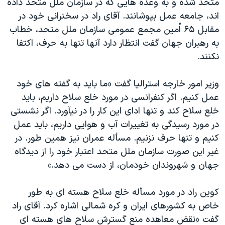
متحد شده و به وعده هايی که در سازمان ملل متحد داده
اند، جامعه عمل بپوشانند. آقای راد در سخنرانی خود در
مقابل ۶۵ اُمين مجمع عمومی سازمان ملل متحد، خطاب
به رهبران جهان گفت انتظار دارد آنها تنها به حرف، اکتفا
نکنند.
وزير امور خارجه استراليا گفت «ما بايد به گفته های خود
عمل کنيم. اگر کنفرانسی در مورد خلع سلاح داريم، بايد
خلع سلاح کند و تنها ادای اين کار را در نيآورد. اگر نشستی
در مورد رسيدگی به تغييرات آب و هوايی داريم، بايد عمل
کنيم و تنها حرف نزنيم. مسأله عمران نيز همين طور. در
غير اين صورت سازمان ملل متحد اعتبار خود را از ديدگاه
جهان و شهروندان خودمان، از دست می دهد.»
کوين راد در مورد مسأله خلع سلاح هسته ای به طور
خاص به کشورهای ايران و کره شمالی اشاره کرد. آقای راد
گفت «نقض معاهده منع گسترش سلاح های هسته ای