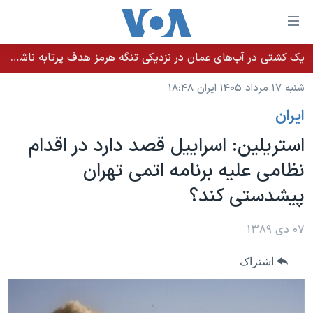
ینکهای
ابل
سترسی
یک کشتی در آب‌های عمان در نزدیکی تنگه هرمز هدف پرتابه ناشناس قرار گرفت
خانه
هش
شنبه ۱۷ مرداد ۱۴۰۵ ایران ۱۸:۴۸
نسخه سبک وب‌سایت
ه
ايران
حتوای
موضوع ها
صلی
استريلين: اسراييل قصد دارد در اقدام
برنامه های تلویزیونی
ایران
هش
نظامی عليه برنامه اتمی تهران
جدول برنامه ها
ه
آمریکا
پيشدستی کند؟
فحه
صفحه‌های ویژه
جهان
صلی
فرکانس‌های صدای آمریکا
ورزشی
جام جهانی ۲۰۲۶
۰۷ دی ۱۳۸۹
هش
پخش رادیویی
ه
گزیده‌ها
عملیات خشم حماسی
اشتراک
ستجو
۲۵۰سالگی آمریکا
ویژه برنامه‌ها
یادگیری زبان انگلیسی
ویدیوها
بایگانی برنامه‌های تلویزیونی