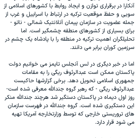
آنکارا در برقراری توازن و ايجاد روابط با کشورهای اسلامی از
سويی و حفظ موقعيت ترکيه در ارتباط با اسراييل و غرب از
جمله عضويت در سازمان پيمان آتلانتيک شمالی - ناتو -
برای بسياری از کشورهای منطقه چشمگير است. اما
تحليلگران اهميت ترکيه در منطقه را با پادشاه يک چشم در
سرزمين کوران برابر می دانند.
اما در خبر ديگری در لس آنجلس تايمز می خوانيم دولت
پاکستان ممکن است عبدالرئوف ريگی را به مقامات
جمهوری اسلامی تحويل دهد. برخی گزارشها حاکيست
عبدالرئوف ريگی - که رهبر گروه جندالله معرفی شده است-
روز اول ديماه در پاکستان دستگير شد هرچند جندالله منکر
اين دستگيری شده است. گروه جندالله در فهرست سازمان
های تروريستی خارجی که توسط وزارتخارجه آمريکا تهيه
می شود قرار دارد.