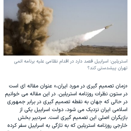
دنبال کنید
مستندها
فرهنگ و زندگی
حقوق شهروندی
انتخابات ریاست جمهوری آمریکا ۲۰۲۴
اقتصادی
حمله جمهوری اسلامی به اسرائیل
رمز مهسا
علم و فناوری
زبانهای مختلف
اسرائیل در جنگ
ورزش زنان در ایران
گالری عکس
اعتراضات زن، زندگی، آزادی
استريلين: اسراييل قصد دارد در اقدام نظامی عليه برنامه اتمی
تهران پيشدستی کند؟
آرشیو پخش زنده
مجموعه مستندهای دادخواهی
تریبونال مردمی آبان ۹۸
«زمان تصميم گيری در مورد ايران،» عنوان مقاله ای است
دادگاه حمید نوری
در ستون نظرات روزنامه استريلين. در اين مقاله می خوانيم
چهل سال گروگان‌گیری
در حالی که جهان به نقطه تصميم گيری در برابر جمهوری
اسلامی ايران نزديک می شود، دولت اسراييل يکی از
قانون شفافیت دارائی کادر رهبری ایران
بازيگران اصلی اين تصميم گيری است. سردبير بخش
اعتراضات مردمی آبان ۹۸
خارجی روزنامه استريلين که به تازگی به اسراييل سفر کرده