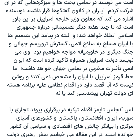
اسرائیل در جنگ
است می نويسد در تمامی بحث ها و ميزگردهايی که در آن
شرکت کردم، ايــران در کانون گفتگوها قرار داشت. نويسنده
نرگس محمدی برنده جایزه نوبل صلح
اشاره می کند که معاون وزير خارجه اسراييل بر اين باور
همایش محافظه‌کاران آمریکا «سی‌پک»
است که تا چند هفته ديگر تصميماتی درباره جمهوری
صفحه‌های ویژه
اسلامی اتخاذ خواهد شد؛ و البته در پيامد اين تصميم ها
با ايران مسلح به سلاح اتمی، گسترش تروريسم جهانی و
سفر پرزیدنت ترامپ به چین
جنگ ديگری در خاورميانه مواجه خواهيم بود. وی می
نويسد دولت اسراييل همواره تأکيد کرده است که ايران
اتمی تأثيرات مخربی بر تمامی جهان خواهد داشت؛ اما
خط قرمز اسراييل با ايران را مشخص نمی کند؛ و روشن
نيست که آيا قصد دارد در اقدام نظامی عليه برنامه هسته
ای دولت تهران پيشدستی کند يا نه.
لس آنجلس تايمز اقدام ترکيه در برقراری پيوند تجاری با
سوريه، ايران، افغانستان، پاکستان و کشورهای آسيای
مرکزی را بيانگر چالش های اقتصادی و سياسی آن کشور
خوانده است. در اين مقاله می خوانيم نقش رهبری دولت