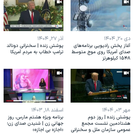
اسرائیل در جنگ
نرگس محمدی برنده جایزه نوبل صلح
همایش محافظه‌کاران آمریکا «سی‌پک»
صفحه‌های ویژه
دی ۲۰, ۱۴۰۴
آذر ۲۷, ۱۴۰۴
سفر پرزیدنت ترامپ به چین
آغاز پخش رادیویی برنامه‌های
پوشش زنده | سخنرانی دونالد
صدای آمریکا روی موج متوسط
ترامپ خطاب به مردم آمریکا
۱۵۴۸ کیلوهرتز
مهر ۰۳, ۱۴۰۴
اسفند ۱۸, ۱۴۰۳
پوشش زنده | روز دوم
برنامه ویژه هشتم مارس، روز
هشتادمین نشست مجمع
جهانی زن | شنیدن صدای زن؛
عمومی سازمان ملل و سخنرانی
«اجازه بی اجازه»