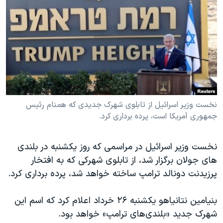
دنبال کنید
مستندها
فرهنگ و زندگی
حقوق شهروندی
انتخابات ریاست جمهوری آمریکا ۲۰۲۴
اقتصادی
حمله جمهوری اسلامی به اسرائیل
رمز مهسا
علم و فناوری
زبانهای مختلف
اسرائیل در جنگ
ورزش زنان در ایران
گالری عکس
اعتراضات زن، زندگی، آزادی
نخست وزیر اسرائیل از تابلوی شهرک جدیدی که همنام رئیس
جمهوری آمریکا است، پرده برداری کرد.
آرشیو پخش زنده
مجموعه مستندهای دادخواهی
تریبونال مردمی آبان ۹۸
نخست وزیر اسرائیل در مراسمی که روز یکشنبه در بلندی
دادگاه حمید نوری
های جولان برگزار شد، از تابلوی شهرکی که به افتخار
چهل سال گروگان‌گیری
پرزیدنت دونالد ترامپ ساخته خواهد شد، پرده برداری کرد.
قانون شفافیت دارائی کادر رهبری ایران
بنیامین نتانیاهو یکشنبه ۲۶ خرداد اعلام کرد که اسم این
اعتراضات مردمی آبان ۹۸
شهرک جدید «بلندی‌های ترامپ» خواهد بود.