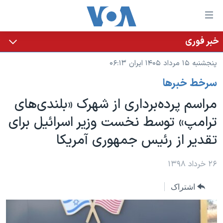
ینکهای
ابل
سترسی
خبر فوری
خانه
هش
پنجشنبه ۱۵ مرداد ۱۴۰۵ ایران ۰۶:۱۳
نسخه سبک وب‌سایت
ه
سرخط خبرها
حتوای
موضوع ها
صلی
مراسم پرده‌برداری از شهرک «بلندی‌های
برنامه های تلویزیونی
ایران
هش
ترامپ» توسط نخست وزیر اسرائیل برای
جدول برنامه ها
ه
آمریکا
تقدیر از رئیس جمهوری آمریکا
فحه
صفحه‌های ویژه
جهان
صلی
فرکانس‌های صدای آمریکا
ورزشی
جام جهانی ۲۰۲۶
۲۶ خرداد ۱۳۹۸
هش
پخش رادیویی
ه
گزیده‌ها
عملیات خشم حماسی
اشتراک
ستجو
۲۵۰سالگی آمریکا
ویژه برنامه‌ها
یادگیری زبان انگلیسی
ویدیوها
بایگانی برنامه‌های تلویزیونی