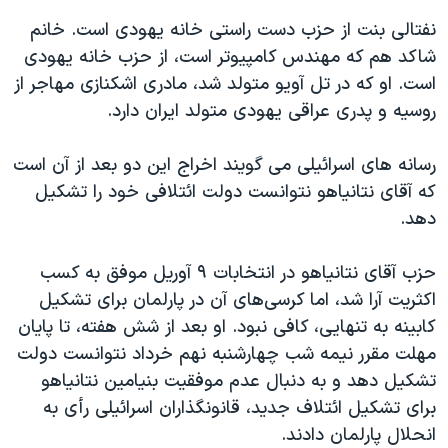
اسرائیل در جنگ
نفتالی بنت از حزب دست راستی خانه یهودی است. خانم
نرگس محمدی برنده جایزه نوبل صلح
شاکد هم که مهندس کامپیوتر است، از حزب خانه یهودی
همایش محافظه‌کاران آمریکا «سی‌پک»
است. او که در تل آویو متولد شد، مادری اشکنازی مهاجر از
روسیه و پدری عراقی یهودی متولد ایران دارد.
صفحه‌های ویژه
سفر پرزیدنت ترامپ به چین
رسانه های اسرائیلی می گویند اخراج این دو بعد از آن است
که آقای نتانیاهو نتوانست دولت ائتلافی خود را تشکیل
دهد.
حزب آقای نتانیاهو در انتخابات ۹ آوریل موفق به کسب
اکثریت آرا شد، اما کرسی‌های آن در پارلمان برای تشکیل
کابینه به تنهایی، کافی نبود. او بعد از شش هفته، تا پایان
مهلت مقرر نیمه شب چهارشنبه نهم خرداد نتوانست دولت
تشکیل دهد و به دنبال عدم موفقیت بنیامین نتانیاهو
برای تشکیل ائتلاف جدید، قانونگذاران اسرائیلی رأی به
انحلال پارلمان دادند.