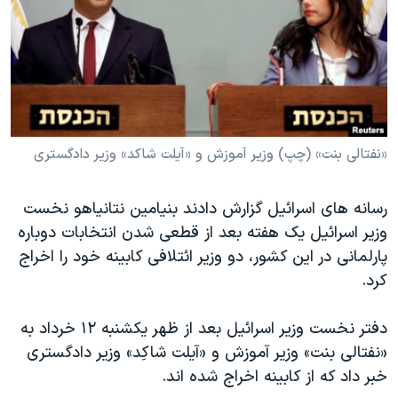
دنبال کنید
مستندها
فرهنگ و زندگی
حقوق شهروندی
انتخابات ریاست جمهوری آمریکا ۲۰۲۴
اقتصادی
حمله جمهوری اسلامی به اسرائیل
رمز مهسا
علم و فناوری
زبانهای مختلف
اسرائیل در جنگ
ورزش زنان در ایران
«نفتالی بنت» (چپ) وزیر آموزش و «آیلت شاکد» وزیر دادگستری
گالری عکس
اعتراضات زن، زندگی، آزادی
رسانه های اسرائیل گزارش دادند بنیامین نتانیاهو نخست
آرشیو پخش زنده
مجموعه مستندهای دادخواهی
وزیر اسرائیل یک هفته بعد از قطعی شدن انتخابات دوباره
تریبونال مردمی آبان ۹۸
پارلمانی در این کشور، دو وزیر ائتلافی کابینه خود را اخراج
دادگاه حمید نوری
کرد.
چهل سال گروگان‌گیری
دفتر نخست وزیر اسرائیل بعد از ظهر یکشنبه ۱۲ خرداد به
قانون شفافیت دارائی کادر رهبری ایران
«نفتالی بنت» وزیر آموزش و «آیلت شاکِد» وزیر دادگستری
اعتراضات مردمی آبان ۹۸
خبر داد که از کابینه اخراج شده اند.