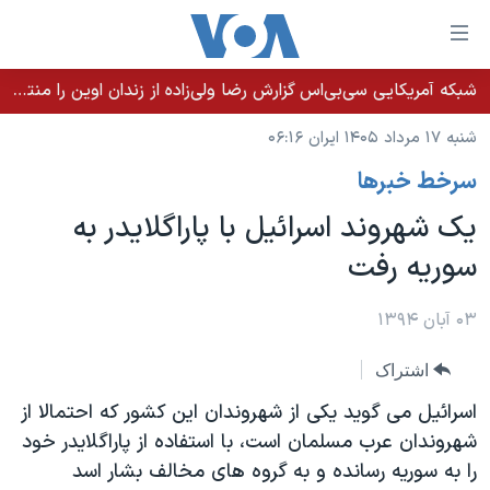
ینکهای
ابل
سترسی
شبکه آمریکایی سی‌بی‌‌اس گزارش رضا ولی‌زاده از زندان اوین را منتشر کرد؛ کامران حکمتی پیش از آغاز شیمی‌درمانی به زندان بازگردانده شد
خانه
هش
شنبه ۱۷ مرداد ۱۴۰۵ ایران ۰۶:۱۶
نسخه سبک وب‌سایت
ه
سرخط خبرها
حتوای
موضوع ها
صلی
یک شهروند اسرائیل با پاراگلایدر به
برنامه های تلویزیونی
ایران
هش
سوریه رفت
جدول برنامه ها
ه
آمریکا
فحه
صفحه‌های ویژه
جهان
۰۳ آبان ۱۳۹۴
صلی
فرکانس‌های صدای آمریکا
ورزشی
جام جهانی ۲۰۲۶
هش
اشتراک
پخش رادیویی
ه
گزیده‌ها
عملیات خشم حماسی
اسرائیل می گوید یکی از شهروندان این کشور که احتمالا از
ستجو
۲۵۰سالگی آمریکا
ویژه برنامه‌ها
شهروندان عرب مسلمان است، با استفاده از پاراگلایدر خود
یادگیری زبان انگلیسی
را به سوریه رسانده و به گروه های مخالف بشار اسد
ویدیوها
بایگانی برنامه‌های تلویزیونی