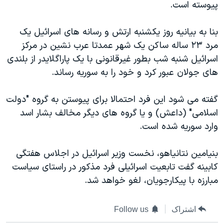
پیوسته است.
دنبال کنید
مستندها
فرهنگ و زندگی
حقوق شهروندی
انتخابات ریاست جمهوری آمریکا ۲۰۲۴
بنا به بیانیه روز یکشنبه ارتش و رسانه های اسرائیل یک
مرد ۲۳ ساله ساکن یک شهر عمدتا عرب نشین در مرکز
اقتصادی
حمله جمهوری اسلامی به اسرائیل
اسرائیل شنبه شب بطور غیرقانونی با یک پاراگلایدر از بلندی
رمز مهسا
علم و فناوری
های جولان عبور کرد و خود را به سوریه رساند.
زبانهای مختلف
اسرائیل در جنگ
ورزش زنان در ایران
گفته می شود این فرد احتمالا برای پیوستن به گروه "دولت
گالری عکس
اعتراضات زن، زندگی، آزادی
اسلامی" (داعش) و یا گروه های دیگر مخالف بشار اسد
آرشیو پخش زنده
مجموعه مستندهای دادخواهی
وارد سوریه شده است.
تریبونال مردمی آبان ۹۸
بنیامین نتانیاهو، نخست وزیر اسرائیل در اجلاس هفتگی
دادگاه حمید نوری
کابینه گفت تابعیت اسرائیلی فرد مذکور در راستای سیاست
چهل سال گروگان‌گیری
مبارزه با پیکارجویان، لغو خواهد شد.
قانون شفافیت دارائی کادر رهبری ایران
اعتراضات مردمی آبان ۹۸
اشتراک
Follow us